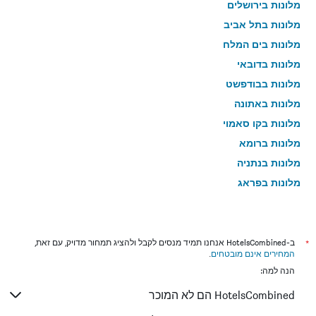
מלונות בירושלים
מלונות בתל אביב
מלונות בים המלח
מלונות בדובאי
מלונות בבודפשט
מלונות באתונה
מלונות בקו סאמוי
מלונות ברומא
מלונות בנתניה
מלונות בפראג
מלונות בטבריה
מלונות בטוקיו
מלונות בניו יורק
*
ב-HotelsCombined אנחנו תמיד מנסים לקבל ולהציג תמחור מדויק, עם זאת,
המחירים אינם מובטחים
.
מלונות בבנגקוק
הנה למה:
מלונות בלונדון
HotelsCombined הם לא המוכר
מלונות בבוקרשט