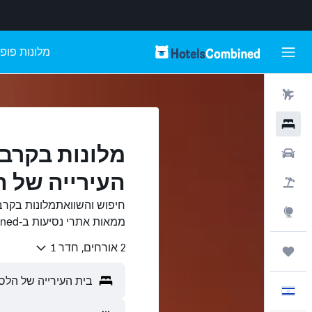
מלונות פופו
טיסות
מלונות
מלונות בקרב
רכבים
העירייה של ה
חבילות
חיפוש והשוואתמלונות בקרב
Explore
ממאות אתרי נסיעות ב-HotelsCombined.
2 אורחים, חדר 1
טיולים ונסיעות
עִבְרִית