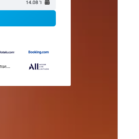
ו' 14.08
...ועוד