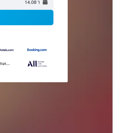
ו' 14.08
...ועוד