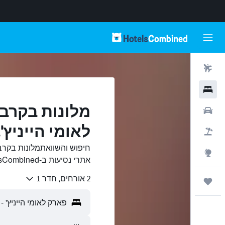
טיסות
מלונות
מלונות בקרב
רכבים
לאומי הייניץ', ütscheroda
חבילות
חיפוש והשוואתמלונות בקרב
Explore
אתרי נסיעות ב-HotelsCombined.
2 אורחים, חדר 1
טיולים ונסיעות