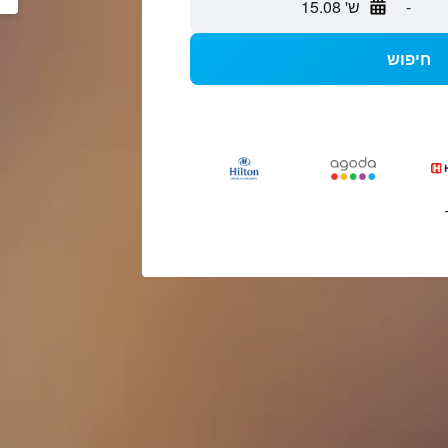
-
ש' 15.08
חיפוש