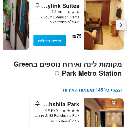
Skylink Suites
3 כוכבים
טוב 7.8
H7 South Extension, Part 1, ניו דלהי, הודו
4.6 ק״מ ממרכז העיר
₪75
צפייה בדילים
מקומות לינה ואירוח נוספים בGreen
Park Metro Station
הצגת כל 145 מקומות האירוח
Udman Hotel Panchshila Park
4 כוכבים
מצוין 8.0
N 82 Panchshila Park, ניו דלהי, הודו
7.5 ק״מ ממרכז העיר