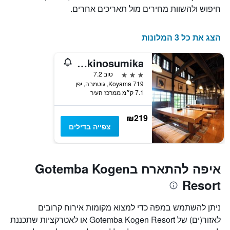
חיפוש ולהשוות מחירים מול תאריכים אחרים.
הצג את כל 3 המלונות
Gotemba Kogen Tokinosumika
3 כוכבים
טוב 7.2
719 Koyama, גוטמבה, יפן
7.1 ק״מ ממרכז העיר
₪219
צפייה בדילים
איפה להתארח בGotemba Kogen
Resort
ניתן להשתמש במפה כדי למצוא מקומות אירוח קרובים
לאזור(ים) של Gotemba Kogen Resort או לאטרקציות שתכננת