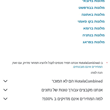
מלונות בדובאי
מלונות בבודפשט
מלונות באתונה
מלונות בקו סאמוי
מלונות ברומא
מלונות בנתניה
מלונות בפראג
מלונות בטבריה
מלונות בטוקיו
מלונות בניו יורק
*
ב-HotelsCombined אנחנו תמיד מנסים לקבל ולהציג תמחור מדויק, עם זאת,
המחירים אינם מובטחים
.
מלונות בבנגקוק
הנה למה:
מלונות בלונדון
HotelsCombined הם לא המוכר
מלונות בבוקרשט
מלונות בפאפוס
אנחנו מקבצים עבורך טונות של נתונים
מלונות בלימסול
למה המחירים אינם מדויקים ב 100%?
מלונות בפאטונג