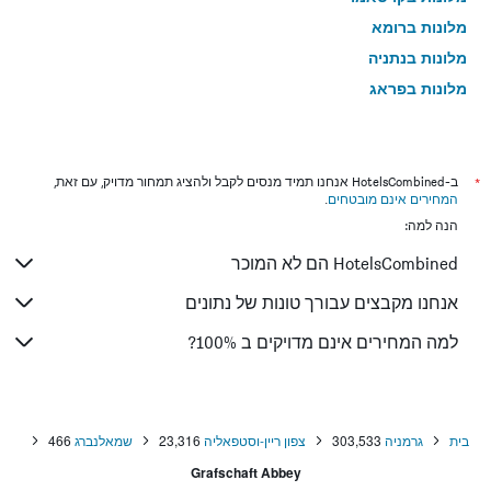
מלונות ברומא
מלונות בנתניה
מלונות בפראג
מלונות בטבריה
מלונות בטוקיו
מלונות בניו יורק
*
ב-HotelsCombined אנחנו תמיד מנסים לקבל ולהציג תמחור מדויק, עם זאת,
המחירים אינם מובטחים
.
מלונות בבנגקוק
הנה למה:
מלונות בלונדון
HotelsCombined הם לא המוכר
מלונות בבוקרשט
מלונות בפאפוס
אנחנו מקבצים עבורך טונות של נתונים
מלונות בלימסול
למה המחירים אינם מדויקים ב 100%?
מלונות בפאטונג
מלונות בפריז
מלונות בוינה
בית
גרמניה
303,533
צפון ריין-וסטפאליה
23,316
שמאלנברג
466
מלונות בטביליסי
Grafschaft Abbey
מלונות באיה נאפה