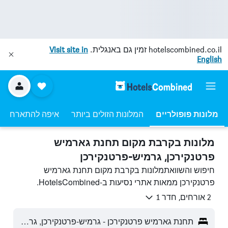
hotelscombined.co.il
זמין גם באנגלית.
Visit site in
English
מלונות פופולריים
המלונות הזולים ביותר
איפה להתארח
מלונות בקרבת מקום תחנת גארמיש
פרטנקירכן, גרמיש-פרטנקירכן
חיפוש והשוואתמלונות בקרבת מקום תחנת גארמיש
פרטנקירכן ממאות אתרי נסיעות ב-HotelsCombined.
2 אורחים, חדר 1
תחנת גארמיש פרטנקירכן - גרמיש-פרטנקירכן, גרמניה