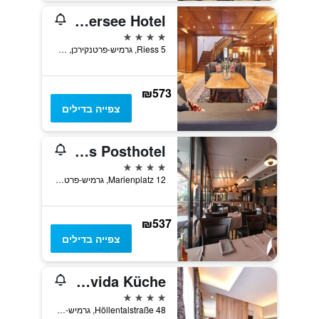
Riessersee Hotel
4 כוכבים
Riess 5, גרמיש-פרטנקירכן, בוואריה, גרמניה
₪573
צפייה בדילים
Atlas Posthotel
4 כוכבים
Marienplatz 12, גרמיש-פרטנקירכן, בוואריה, גרמניה
₪537
צפייה בדילים
Staudacherhof in Garmisch-Partenkirchen I Blick aufs Zugspitzmassiv I einzigartige Bayurvida Küche
4 כוכבים
Höllentalstraße 48, גרמיש-פרטנקירכן, בוואריה, גרמניה