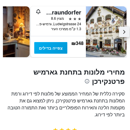
Gasthof Fraundorfer
3 כוכבים
מצוין 8.6
Ludwigstrasse 24, גרמיש-פרטנקירכן, בוואריה, גרמניה
1.3 ק״מ ממרכז העיר
₪348
צפייה בדילים
מחירי מלונות בתחנת גארמיש
פרטנקירכן
סקירה כללית של המחיר הממוצע של מלונות לפי דירוג ורמת
המלונות בתחנת גארמיש פרטנקירכן. ניתן למצוא גם את
מקומות הלינה והאירוח הפופולריים ביותר ואת התמורה הטובה
ביותר לפי דירוג.
4 כוכבים