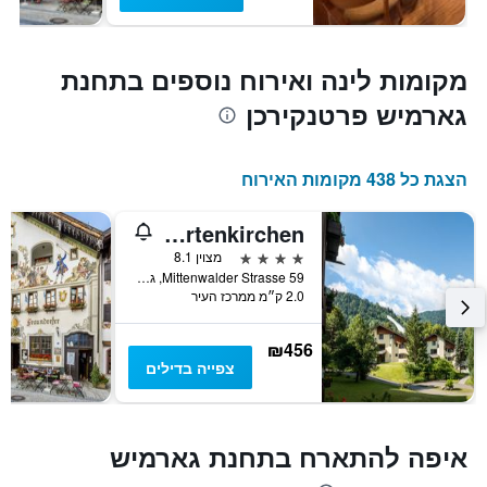
מקומות לינה ואירוח נוספים בתחנת
גארמיש פרטנקירכן
הצגת כל 438 מקומות האירוח
Dorint Sporthotel Garmisch-Partenkirchen
4 כוכבים
מצוין 8.1
Mittenwalder Strasse 59, גרמיש-פרטנקירכן, בוואריה, גרמניה
2.0 ק״מ ממרכז העיר
₪456
צפייה בדילים
איפה להתארח בתחנת גארמיש