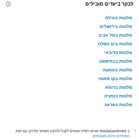
לבקר ביעדים מובילים
מלונות באילת
מלונות בירושלים
מלונות בתל אביב
מלונות בים המלח
מלונות בדובאי
מלונות בבודפשט
מלונות באתונה
מלונות בקו סאמוי
מלונות ברומא
מלונות בנתניה
מלונות בפראג
מלונות בטבריה
מלונות בטוקיו
מלונות בניו יורק
*
ב-HotelsCombined אנחנו תמיד מנסים לקבל ולהציג תמחור מדויק, עם זאת,
המחירים אינם מובטחים
.