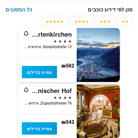
כל המסננים
סנן לפי דירוג כוכבים
Hyperion Hotel Garmisch-Partenkirchen
4 כוכבים
Alpspitzstraße 12, גרמיש-פרטנקירכן, בוואריה, גרמניה
₪562
צפייה בדילים
Hotel Rheinischer Hof
4 כוכבים
Zugspitzstrasse 76, גרמיש-פרטנקירכן, בוואריה, גרמניה
₪543
צפייה בדילים