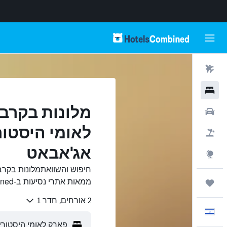
טיסות
מלונות
מלונות בקרב
רכבים
לאומי היסטורי
חבילות
אג'אבאט
Explore
חיפוש והשוואתמלונות בקרבת
ממאות אתרי נסיעות ב-HotelsCombined.
טיולים ונסיעות
2 אורחים, חדר 1
עִבְרִית