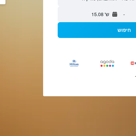
-
ש' 15.08
חיפוש