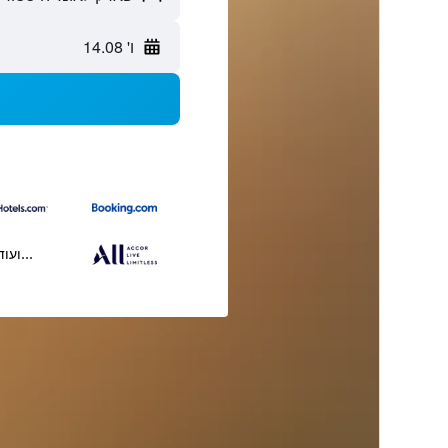
ו' 14.08
...ועוד