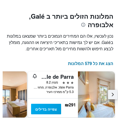
Y
התרשים
כולל1
המציגים
את
ציר
המלונות הזולים ביותר ב Galé,
X
המחיר
אלבופרה
הממוצע
המציגים
של
את
חדר
מספר
נכון לעכשיו, אלו הם המחירים הנמוכים ביותר שמצאנו במלונות
הימים
במהלך
בGalé. אם יש לך גמישות בתאריכי היציאה או ההגעה, מומלץ
סוף
שנותרו
לבצע חיפוש ולהשוות מחירים מול תאריכים אחרים.
עד
השבוע
זה
למועד
השהות
שנמצא
הצג את כל 579 המלונות
בימים
התרשים
כולל
האחרונים
1
Jardins Vale de Parra
ציר
3 כוכבים
מצוין 8.2
Y
Vale Parra, אלבופרה, מחוז פארו, פורטוגל
המציג
5.3 ק״מ ממרכז העיר
את
מחיר
הממוצע
₪291
של
צפייה בדילים
חדר