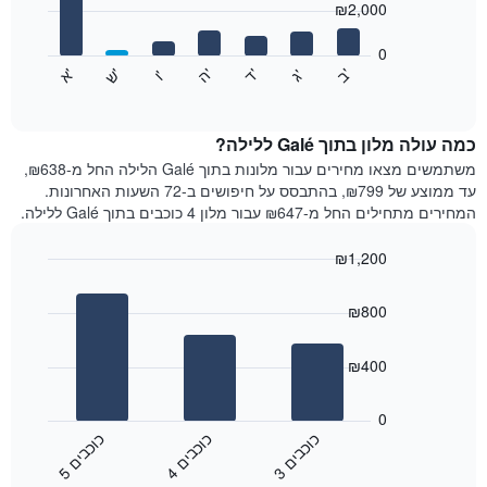
₪2,000
X
bars.
המציגים
חודשים.
0
התרשים
התרשים
'
'
'
'
'
'
ש
'
א
ה
ב
ד
ג
ו
הבא
End
כולל
of
מציג
interactive
1
את
chart
ציר
מחיר
כמה עולה מלון בתוך Galé ללילה?
Y
הממוצע
משתמשים מצאו מחירים עבור מלונות בתוך Galé הלילה החל מ-₪638,
המציגים
של
עד ממוצע של ₪799, בהתבסס על חיפושים ב-72 השעות האחרונות.
את
חדר
המחירים מתחילים החל מ-₪647 עבור מלון 4 כוכבים בתוך Galé ללילה.
המחיר
לכל
הממוצע
יום
₪1,200
של
בשבוע
חדר
Bar
התרשים
Chart
graphic.
chart
כולל
₪800
with
1
3
ציר
bars.
₪400
X
המציגים
התרשים
את
הבא
0
ימי
מציג
כ
ם
כ
ם
כ
ם
השבוע.
את
3
ו
כ
ב
י
4
ו
כ
ב
י
5
ו
כ
ב
י
התרשים
End
מחיר