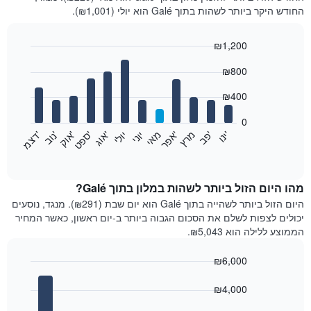
החודש היקר ביותר לשהות בתוך Galé הוא יולי (₪1,001).
₪1,200
Bar
Chart
₪800
graphic.
chart
with
12
₪400
bars.
0
התרשים
'
'
מרץ
'
מאי
יוני
יולי
'
'
'
'
'
י
נ
ו
פ
ב​​​​​​​
א
פ
ר
א
ו
ג
ס
פ
ט
א
ו
ק
נ
ו
ב
ד
צ
מ
הבא
End
of
מציג
interactive
את
chart
מחיר
מהו היום הזול ביותר לשהות במלון בתוך Galé?
הממוצע
היום הזול ביותר לשהייה בתוך Galé הוא יום שבת (₪291). מנגד, נוסעים
של
יכולים לצפות לשלם את הסכום הגבוה ביותר ב-יום ראשון, כאשר המחיר
חדר
הממוצע ללילה הוא ₪5,043.
בכל
חודש
₪6,000
התרשים
Bar
כולל
Chart
graphic.
chart
₪4,000
1
with
ציר
7