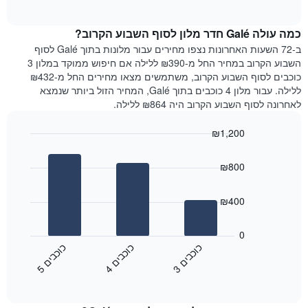
of
כולל
הממוצע
interactive
1
של
chart
ציר
כמה עולה Galé חדר מלון לסוף השבוע הקרוב?
חדר
Y
הלילה
ב-72 השעות האחרונות נצפו מחירים עבור מלונות בתוך Galé לסוף
המציג
שנמצא
השבוע הקרוב במחיר החל מ-₪390 ללילה אם חיפוש ממוקד במלון 3
את
היום
כוכבים לסוף השבוע הקרוב, משתמשים מצאו מחירים החל מ-₪432
מחיר
בימים
ללילה. עבור מלון 4 כוכבים בתוך Galé, המחיר הזול ביותר שנמצא
הממוצע
האחרונים
לאחרונה לסוף השבוע הקרוב היה ₪864 ללילה.
של
השלושה,
חדר
מקובץ
₪1,200
לפי
Bar
Chart
דירוג
graphic.
chart
הכוכבים
₪800
with
התרשים
3
מציג
bars.
₪400
1
ציר
התרשים
X
הבא
0
המציג
מציג
כ
ם
כ
ם
כ
ם
קטגוריות
את
3
ו
כ
ב
י
4
ו
כ
ב
י
5
ו
כ
ב
י
מלונות
End
המחיר
of
לפי
הממוצע
interactive
מדרגות
לחדר
chart
כוכבים.