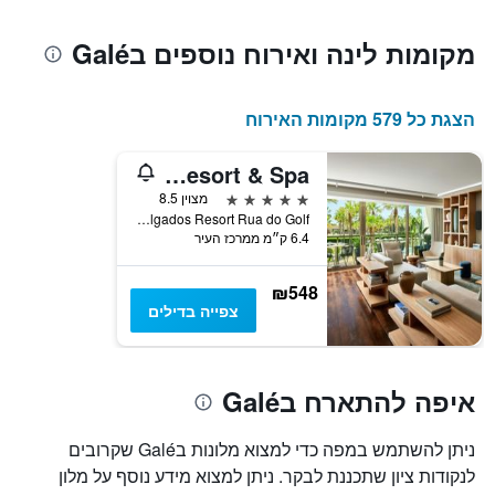
מקומות לינה ואירוח נוספים בGalé
הצגת כל 579 מקומות האירוח
Algarve Marriott Salgados Golf Resort & Spa
5 כוכבים
מצוין 8.5
Herdade Dos Salgados Resort Rua do Golf, אלבופרה, מחוז פארו, פורטוגל
6.4 ק״מ ממרכז העיר
₪548
צפייה בדילים
איפה להתארח בGalé
ניתן להשתמש במפה כדי למצוא מלונות בGalé שקרובים
לנקודות ציון שתכננת לבקר. ניתן למצוא מידע נוסף על מלון