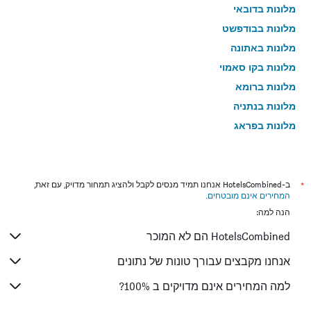
מלונות בדובאי
מלונות בבודפשט
מלונות באתונה
מלונות בקו סאמוי
מלונות ברומא
מלונות בנתניה
מלונות בפראג
מלונות בטבריה
מלונות בטוקיו
מלונות בניו יורק
*
ב-HotelsCombined אנחנו תמיד מנסים לקבל ולהציג תמחור מדויק, עם זאת,
המחירים אינם מובטחים
.
מלונות בבנגקוק
הנה למה:
מלונות בלונדון
HotelsCombined הם לא המוכר
מלונות בבוקרשט
מלונות בפאפוס
אנחנו מקבצים עבורך טונות של נתונים
מלונות בלימסול
למה המחירים אינם מדויקים ב 100%?
מלונות בפאטונג