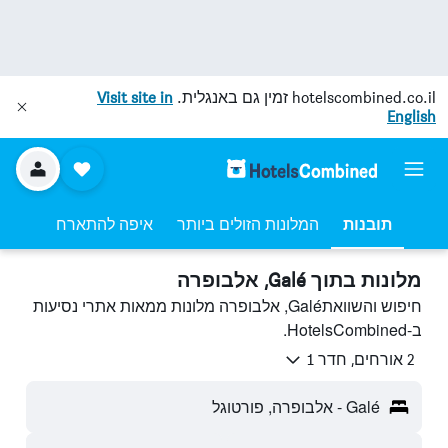
hotelscombined.co.il
זמין גם באנגלית.
Visit site in
English
תובנות
המלונות הזולים ביותר
איפה להתארח
מלונות בתוך Galé, אלבופרה
חיפוש והשוואתGalé, אלבופרה מלונות ממאות אתרי נסיעות
ב-HotelsCombined.
2 אורחים, חדר 1
Galé - אלבופרה, פורטוגל