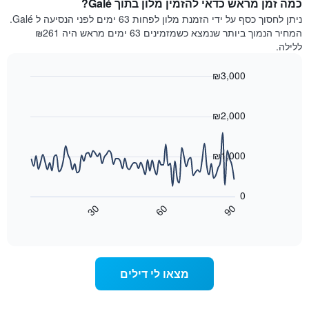
כמה זמן מראש כדאי להזמין מלון בתוך Galé?
ללילה
התרשים
הנוכחי,
ניתן לחסוך כסף על ידי הזמנת מלון לפחות 63 ימים לפני הנסיעה ל Galé.
כולל
כפי
המחיר הנמוך ביותר שנמצא כשמזמינים 63 ימים מראש היה ₪261
1
שנמצא
ללילה.
ציר
בשלושת
Y
הימים
₪3,000
המציגים
האחרונים,
את
Line
Chart
לפי
graphic.
chart
מחיר
דירוג
with
₪2,000
החדר
כוכבים
90
הממוצע
התרשים
data
להלילה
points.
כולל1
₪1,000
שנמצא
ציר
בשלושת
X
התרשים
הימים
הבא
המציגים
0
האחרונים
מציג
קטגוריות
30
60
90
כיצד
מלונות
End
of
לפי
משתנה
interactive
דירוג
מחיר
chart
החדר
כוכבים.
ככל
התרשים
מצאו לי דילים
כולל
שמתקרב
1
מועד
ציר
השהות