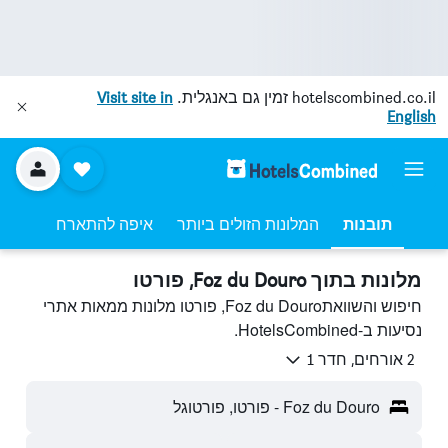
hotelscombined.co.il
זמין גם באנגלית.
Visit site in
English
תובנות
המלונות הזולים ביותר
איפה להתארח
מלונות בתוך Foz du Douro, פורטו
חיפוש והשוואתFoz du Douro, פורטו מלונות ממאות אתרי
נסיעות ב-HotelsCombined.
2 אורחים, חדר 1
Foz du Douro - פורטו, פורטוגל