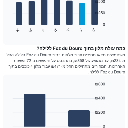
chart
₪500
1
with
ציר
7
₪250
X
bars.
המציגים
חודשים.
0
התרשים
התרשים
'
'
'
'
'
'
ש
'
א
ה
ד
ב
ג
ו
הבא
End
כולל
of
מציג
interactive
1
את
chart
ציר
מחיר
כמה עולה מלון בתוך Foz du Douro ללילה?
Y
הממוצע
משתמשים מצאו מחירים עבור מלונות בתוך Foz du Douro הלילה החל
המציגים
של
מ-₪234, עד ממוצע של ₪358, בהתבסס על חיפושים ב-72 השעות
את
חדר
האחרונות. המחירים מתחילים החל מ-₪471 עבור מלון 4 כוכבים בתוך
המחיר
לכל
Foz du Douro ללילה.
הממוצע
יום
של
בשבוע
חדר
₪600
התרשים
Bar
כולל
Chart
graphic.
chart
1
₪400
with
ציר
2
X
bars.
₪200
המציגים
את
התרשים
ימי
הבא
0