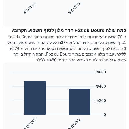
השבוע.
מציג
כ
ם
כ
ם
התרשים
את
3
ו
כ
ב
י
4
ו
כ
ב
י
כולל
End
מחיר
1
of
הממוצע
interactive
ציר
של
chart
Y
כמה עולה Foz du Douro חדר מלון לסוף השבוע הקרוב?
חדר
המציג
הלילה
ב-72 השעות האחרונות נצפו מחירים עבור מלונות בתוך Foz du Douro
את
שנמצא
לסוף השבוע הקרוב במחיר החל מ-₪374 ללילה אם חיפוש ממוקד במלון
מחיר
היום
3 כוכבים לסוף השבוע הקרוב, משתמשים מצאו מחירים החל מ-₪374
הממוצע
בימים
ללילה. עבור מלון 4 כוכבים בתוך Foz du Douro, המחיר הזול ביותר
של
האחרונים
שנמצא לאחרונה לסוף השבוע הקרוב היה ₪486 ללילה.
חדר
השלושה,
מקובץ
₪600
לפי
Bar
Chart
דירוג
graphic.
chart
הכוכבים
₪400
with
התרשים
2
מציג
bars.
₪200
1
ציר
התרשים
X
הבא
0
המציג
מציג
כ
ם
כ
ם
קטגוריות
את
3
ו
כ
ב
י
4
ו
כ
ב
י
מלונות