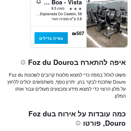
Hotel Boa - Vista
כולל
3 כוכבים
מצוין 8.5
1
Esplanada Do Castelo, 58, פורטו, מחוז פורטו, פורטוגל
ציר
3.8 ק״מ ממרכז העיר
Y
המציגים
את
₪507
המחיר
צפייה בדילים
הממוצע
של
חדר
במהלך
איפה להתארח בFoz du Douro
סוף
השבוע
פשוט לגלול במפה כדי למצוא מלונות קרובים לשכונות Foz du
זה
שנמצא
Douro שתכנת לבקר בהן. יתרון נוסף, משתמשים יכולים ללחוץ
בימים
על מלון הרצוי כדי למצוא מידע ומבצעים מעולים עבור אותו
האחרונים
המלון.
כמה עובדות על אירוח בFoz du
Douro, פורטו