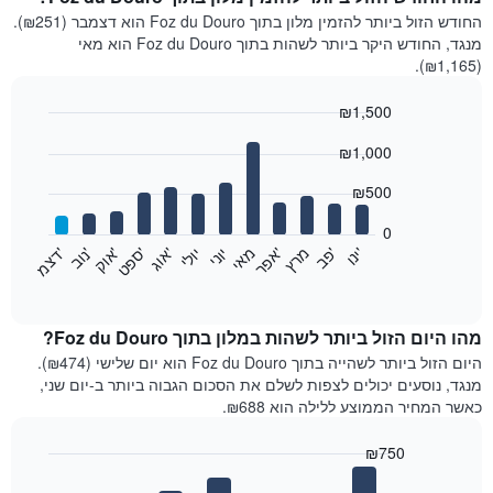
החודש הזול ביותר להזמין מלון בתוך Foz du Douro הוא דצמבר (₪251).
מנגד, החודש היקר ביותר לשהות בתוך Foz du Douro הוא מאי
(₪1,165).
₪1,500
Bar
Chart
₪1,000
graphic.
chart
with
12
₪500
bars.
0
התרשים
'
'
מרץ
'
מאי
יוני
יולי
'
'
'
'
'
י
נ
ו
פ
ב​​​​​​​
א
פ
ר
א
ו
ג
ס
פ
ט
א
ו
ק
נ
ו
ב
ד
צ
מ
הבא
End
of
מציג
interactive
את
chart
מחיר
מהו היום הזול ביותר לשהות במלון בתוך Foz du Douro?
הממוצע
היום הזול ביותר לשהייה בתוך Foz du Douro הוא יום שלישי (₪474).
של
מנגד, נוסעים יכולים לצפות לשלם את הסכום הגבוה ביותר ב-יום שני,
חדר
כאשר המחיר הממוצע ללילה הוא ₪688.
בכל
חודש
₪750
התרשים
Bar
כולל
Chart
graphic.