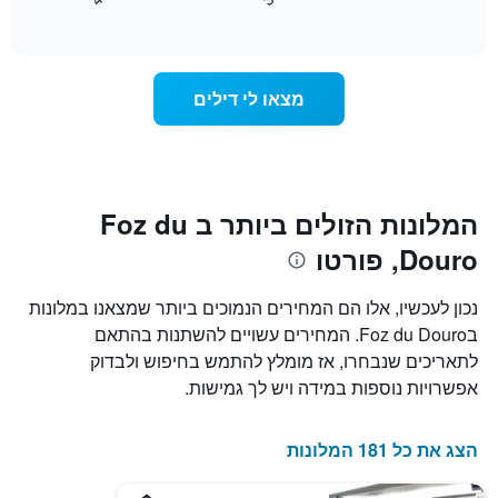
End
המחיר
of
לפי
הממוצע
interactive
מדרגות
לחדר
chart
כוכבים.
ללילה
התרשים
הנוכחי,
מצאו לי דילים
כולל
כפי
1
שנמצא
ציר
בשלושת
Y
הימים
המציגים
האחרונים,
את
לפי
המלונות הזולים ביותר ב Foz du
מחיר
דירוג
Douro, פורטו
החדר
כוכבים
הממוצע
התרשים
להלילה
כולל1
נכון לעכשיו, אלו הם המחירים הנמוכים ביותר שמצאנו במלונות
שנמצא
ציר
בFoz du Douro. המחירים עשויים להשתנות בהתאם
בשלושת
X
הימים
לתאריכים שנבחרו, אז מומלץ להתמש בחיפוש ולבדוק
המציגים
האחרונים
קטגוריות
אפשרויות נוספות במידה ויש לך גמישות.
מלונות
לפי
דירוג
הצג את כל 181 המלונות
כוכבים.
התרשים