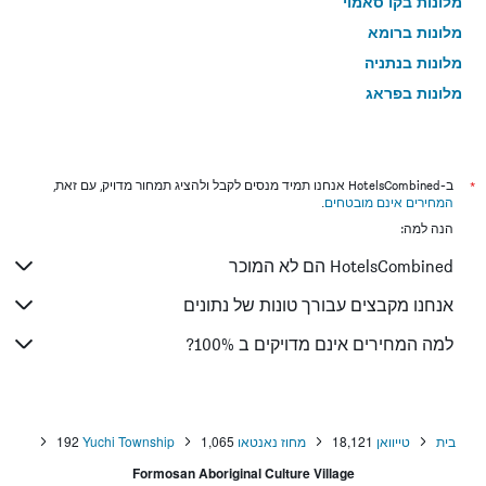
מלונות בקו סאמוי
מלונות ברומא
מלונות בנתניה
מלונות בפראג
מלונות בטבריה
מלונות בטוקיו
מלונות בניו יורק
*
ב-HotelsCombined אנחנו תמיד מנסים לקבל ולהציג תמחור מדויק, עם זאת,
המחירים אינם מובטחים
.
מלונות בבנגקוק
הנה למה:
מלונות בלונדון
HotelsCombined הם לא המוכר
מלונות בבוקרשט
מלונות בפאפוס
אנחנו מקבצים עבורך טונות של נתונים
מלונות בלימסול
למה המחירים אינם מדויקים ב 100%?
מלונות בפאטונג
מלונות בפריז
מלונות בוינה
בית
טייוואן
18,121
מחוז נאנטאו
1,065
Yuchi Township
192
מלונות בטביליסי
Formosan Aboriginal Culture Village