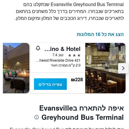
Evansville Greyhound Bus Terminal שנתקלנו בהם
בתאריכים שנבחרו. המחירים בדרך כלל משתנים בהתאם
לתאריכים שנבחרו, דירוג הכוכבים של המלון ומיקום המלון.
הצג את כל 16 המלונות
Bally's Evansville Casino & Hotel
3 כוכבים
טוב 7.4
421 Northwest Riverside Drive, אבנסוויל, IN, ארצות הברית
2.0 ק״מ ממרכז העיר
₪228
צפייה בדילים
איפה להתארח בEvansville
Greyhound Bus Terminal