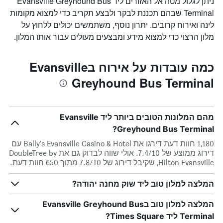
ניתן לגלול מטה אל האזורים ליד Evansville Greyhound Bus
Terminal שבהם תכננת לבקר ולבצע תקריב כדי למצוא מקומות
לינה ואירוח קרובים. יתרון נוסף, משתמשים יכולים ללחוץ על
מלון הרצוי כדי למצוא מידע ומבצעים מעולים עבור אותו המלון.
כמה עובדות על אירוח בEvansville
Greyhound Bus Terminal
מהם המלונות הטובים ביותר ליד Evansville
Greyhound Bus Terminal?
1,180 חוות דעת דירגו את Bally's Evansville Casino & Hotel עם
דירוג ממוצע של 7.4/10. אולי שווה לבדוק גם את DoubleTree by
Hilton Evansville, שקיבל דירוג של 7.8/10 מתוך 650 חוות דעת.
המלצה למלון טוב ליד שוק מחנה יהודה?
המלצה למלון טוב בEvansville Greyhound Bus
Terminal ליד Times Square?