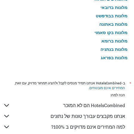
מלונות בדובאי
מלונות בבודפשט
מלונות באתונה
מלונות בקו סאמוי
מלונות ברומא
מלונות בנתניה
מלונות בפראג
מלונות בטבריה
מלונות בטוקיו
מלונות בניו יורק
*
ב-HotelsCombined אנחנו תמיד מנסים לקבל ולהציג תמחור מדויק, עם זאת,
המחירים אינם מובטחים
.
מלונות בבנגקוק
הנה למה:
מלונות בלונדון
HotelsCombined הם לא המוכר
מלונות בבוקרשט
מלונות בפאפוס
אנחנו מקבצים עבורך טונות של נתונים
מלונות בלימסול
למה המחירים אינם מדויקים ב 100%?
מלונות בפאטונג