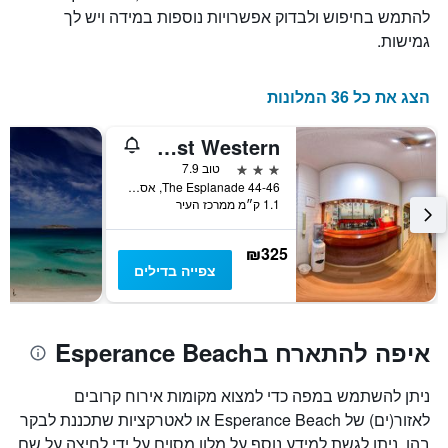
להתמש בחיפוש ולבדוק אפשרויות נוספות במידה ויש לך
גמישות.
הצג את כל 36 המלונות
Hospitality Esperance, SureStay Collection by Best Western
3 כוכבים
טוב 7.9
44-46 The Esplanade, אספירנס, WA, אוסטרליה
1.1 ק״מ ממרכז העיר
₪325
צפייה בדילים
איפה להתארח בEsperance Beach
ניתן להשתמש במפה כדי למצוא מקומות אירוח קרובים
לאזור(ים) של Esperance Beach או לאטרקציות שתכננת לבקר
בהן. ניתן לגשת למידע נוסף על מלון מסוים על ידי לחיצה על שם