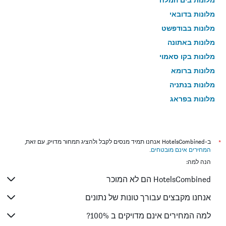
מלונות בדובאי
מלונות בבודפשט
מלונות באתונה
מלונות בקו סאמוי
מלונות ברומא
מלונות בנתניה
מלונות בפראג
מלונות בטבריה
מלונות בטוקיו
מלונות בניו יורק
*
ב-HotelsCombined אנחנו תמיד מנסים לקבל ולהציג תמחור מדויק, עם זאת,
המחירים אינם מובטחים
.
מלונות בבנגקוק
הנה למה:
מלונות בלונדון
HotelsCombined הם לא המוכר
מלונות בבוקרשט
מלונות בפאפוס
אנחנו מקבצים עבורך טונות של נתונים
מלונות בלימסול
למה המחירים אינם מדויקים ב 100%?
מלונות בפאטונג