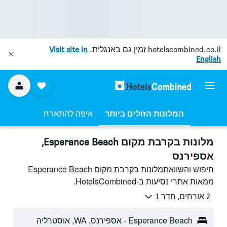
hotelscombined.co.il
זמין גם באנגלית.
Visit site in
English
המלונות הזולים ביותר
איפה להתארח
מלונות בקרבת מקום Esperance Beach,
אספירנס
חיפוש והשוואתמלונות בקרבת מקום Esperance Beach
ממאות אתרי נסיעות ב-HotelsCombined.
2 אורחים, חדר 1
Esperance Beach - אספירנס, WA, אוסטרליה