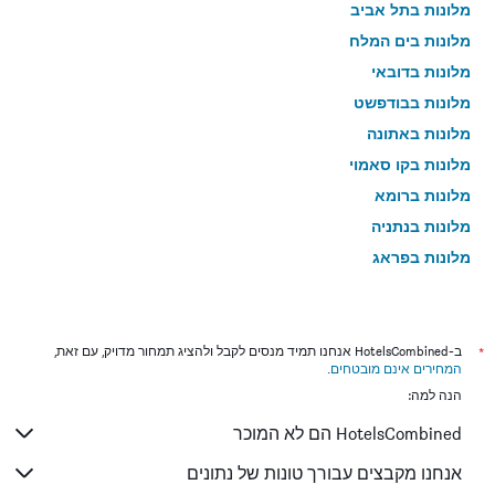
מלונות בתל אביב
מלונות בים המלח
מלונות בדובאי
מלונות בבודפשט
מלונות באתונה
מלונות בקו סאמוי
מלונות ברומא
מלונות בנתניה
מלונות בפראג
מלונות בטבריה
מלונות בטוקיו
מלונות בניו יורק
*
ב-HotelsCombined אנחנו תמיד מנסים לקבל ולהציג תמחור מדויק, עם זאת,
המחירים אינם מובטחים
.
מלונות בבנגקוק
הנה למה:
מלונות בלונדון
HotelsCombined הם לא המוכר
מלונות בבוקרשט
מלונות בפאפוס
אנחנו מקבצים עבורך טונות של נתונים