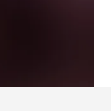
בית
סלובקיה
14,146
מחוז טרנצ'ין
708