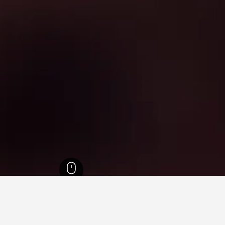
דובניצה נאד ואהום
13