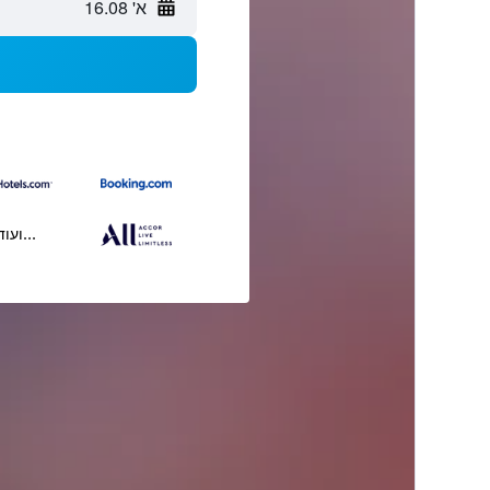
א' 16.08
...ועוד