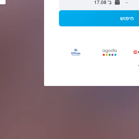
-
ב' 17.08
חיפוש