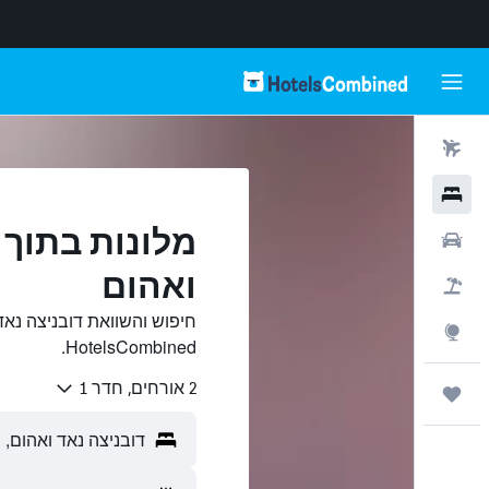
טיסות
מלונות
מלונות בתוך 
רכבים
ואהום
חבילות
חיפוש והשוואת דובניצה נאד
Explore
HotelsCombined.
2 אורחים, חדר 1
טיולים ונסיעות