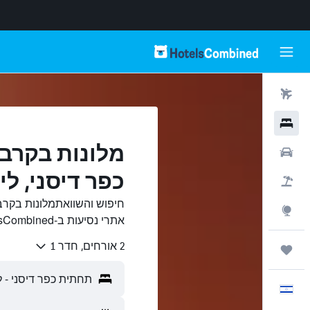
טיסות
מלונות
מלונות בקרב
רכבים
כפר דיסני, לי
חבילות
חיפוש והשוואתמלונות בקר
Explore
אתרי נסיעות ב-HotelsCombined.
2 אורחים, חדר 1
טיולים ונסיעות
עִבְרִית