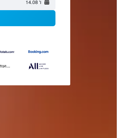
ו' 14.08
...ועוד