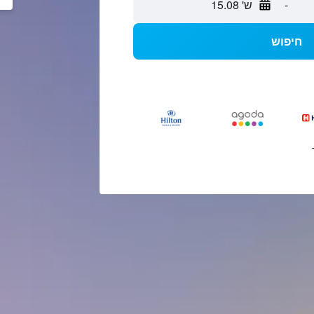
-
ש' 15.08
חיפוש