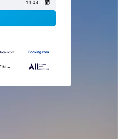
ו' 14.08
...ועוד