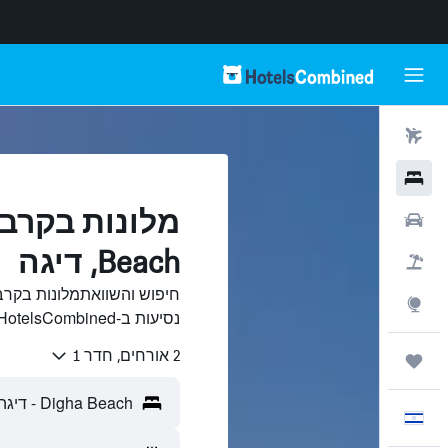
טיסות
מלונות
רכבים
Beach, דיגה
חבילות
Explore
נסיעות ב-HotelsCombined.
2 אורחים, חדר 1
טיולים ונסיעות
עִבְרִית