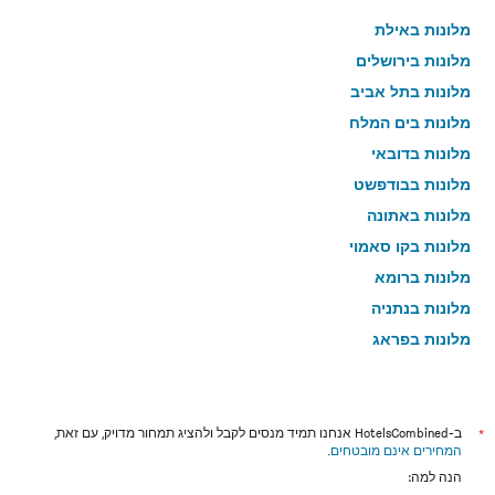
מלונות באילת
מלונות בירושלים
מלונות בתל אביב
מלונות בים המלח
מלונות בדובאי
מלונות בבודפשט
מלונות באתונה
מלונות בקו סאמוי
מלונות ברומא
מלונות בנתניה
מלונות בפראג
מלונות בטבריה
מלונות בטוקיו
מלונות בניו יורק
*
ב-HotelsCombined אנחנו תמיד מנסים לקבל ולהציג תמחור מדויק, עם זאת,
המחירים אינם מובטחים
.
מלונות בבנגקוק
הנה למה:
מלונות בלונדון