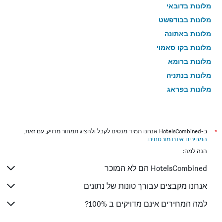
מלונות בדובאי
מלונות בבודפשט
מלונות באתונה
מלונות בקו סאמוי
מלונות ברומא
מלונות בנתניה
מלונות בפראג
מלונות בטבריה
מלונות בטוקיו
מלונות בניו יורק
*
ב-HotelsCombined אנחנו תמיד מנסים לקבל ולהציג תמחור מדויק, עם זאת,
המחירים אינם מובטחים
.
מלונות בבנגקוק
הנה למה:
מלונות בלונדון
HotelsCombined הם לא המוכר
מלונות בבוקרשט
מלונות בפאפוס
אנחנו מקבצים עבורך טונות של נתונים
מלונות בלימסול
למה המחירים אינם מדויקים ב 100%?
מלונות בפאטונג