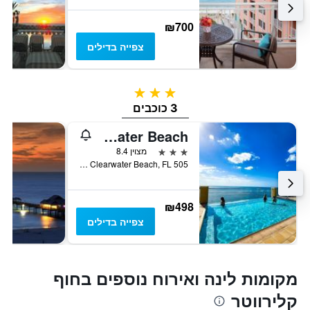
₪700
צפייה בדילים
3 כוכבים
3 כוכבים
Edge Hotel Clearwater Beach
3 כוכבים
מצוין 8.4
505 South Gulfview Boulevard, Clearwater Beach, FL, ארצות הברית
₪498
צפייה בדילים
מקומות לינה ואירוח נוספים בחוף
קלירווטר