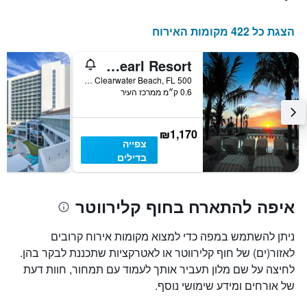
הצגת כל 422 מקומות האירוח
Sandpearl Resort
500 Mandalay Avenue, Clearwater Beach, FL, ארצות הברית
0.6 ק״מ ממרכז העיר
₪1,170
צפייה
בדילים
איפה להתארח בחוף קלירווטר
ניתן להשתמש במפה כדי למצוא מקומות אירוח קרובים
לאזור(ים) של חוף קלירווטר או לאטרקציות שתכננת לבקר בהן.
לחיצה על שם מלון תעביר אותך לעמוד עם תמחור, חוות דעת
של אורחים ומידע שימושי נוסף.