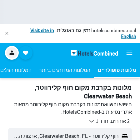
hotelscombined.co.il
זמין גם באנגלית.
Visit site in
English
מלונות פופולריים
המלונות המדורגים ביותר
המלונות הזולים 
מלונות בקרבת מקום חוף קלירווטר,
Clearwater Beach
חיפוש והשוואתמלונות בקרבת מקום חוף קלירווטר ממאות
אתרי נסיעות ב-HotelsCombined.
2 אורחים, חדר 1
חוף קלירווטר - Clearwater Beach, FL, ארצות הברית