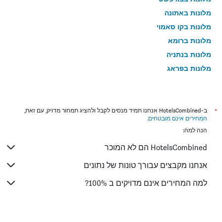
מלונות באתונה
מלונות בקו סאמוי
מלונות ברומא
מלונות בנתניה
מלונות בפראג
מלונות בטבריה
מלונות בטוקיו
מלונות בניו יורק
*
ב-HotelsCombined אנחנו תמיד מנסים לקבל ולהציג תמחור מדויק, עם זאת,
המחירים אינם מובטחים
.
מלונות בבנגקוק
הנה למה:
מלונות בלונדון
HotelsCombined הם לא המוכר
מלונות בבוקרשט
מלונות בפאפוס
אנחנו מקבצים עבורך טונות של נתונים
מלונות בלימסול
למה המחירים אינם מדויקים ב 100%?
מלונות בפאטונג
מלונות בפריז
מלונות בוינה