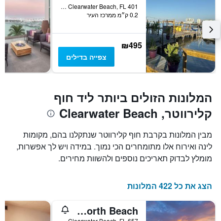
401 East Shore Drive, Clearwater Beach, FL, ארצות הברית
0.2 ק״מ ממרכז העיר
₪495
צפייה בדילים
המלונות הזולים ביותר ליד חוף
קלירווטר, Clearwater Beach
מבין המלונות בקרבת חוף קלירווטר שנתקלנו בהם, מקומות
לינה ואירוח אלו מתומחרים הכי נמוך. במידה ויש לך אפשרות,
מומלץ לבדוק תאריכים נוספים ולהשוות מחירים.
הצג את כל 422 המלונות
Royal North Beach
657 Mandalay Avenue, Clearwater Beach, FL, ארצות הברית