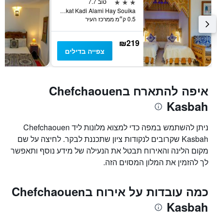
3 כוכבים
טוב 7.7
Zankat Kadi Alami Hay Souika, שפשואן, מרוקו
0.5 ק״מ ממרכז העיר
₪219
צפייה בדילים
איפה להתארח בChefchaouen
Kasbah
ניתן להשתמש במפה כדי למצוא מלונות ליד Chefchaouen
Kasbah שקרובים לנקודות ציון שתכננת לבקר. לחיצה על שם
מקום הלינה והאירוח תבטל את הנעילה של מידע נוסף ותאפשר
לך להזמין את המלון המסוים הזה.
כמה עובדות על אירוח בChefchaouen
Kasbah