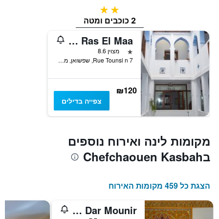
2 כוכבים
2 כוכבים ומטה
Hotel Ras El Maa
כוכב 1
מצוין 8.6
Rue Tounsi n 7, שפשואן, מרוקו
₪120
צפייה בדילים
מקומות לינה ואירוח נוספים
בChefchaouen Kasbah
הצגת כל 459 מקומות האירוח
Hotel Dar Mounir