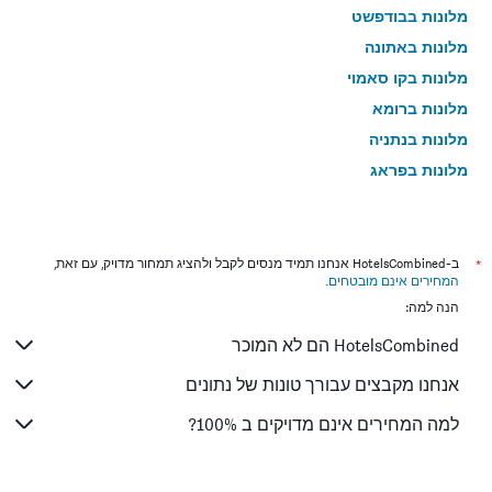
מלונות בבודפשט
מלונות באתונה
מלונות בקו סאמוי
מלונות ברומא
מלונות בנתניה
מלונות בפראג
מלונות בטבריה
מלונות בטוקיו
מלונות בניו יורק
*
ב-HotelsCombined אנחנו תמיד מנסים לקבל ולהציג תמחור מדויק, עם זאת,
המחירים אינם מובטחים
.
מלונות בבנגקוק
הנה למה:
מלונות בלונדון
HotelsCombined הם לא המוכר
מלונות בבוקרשט
מלונות בפאפוס
אנחנו מקבצים עבורך טונות של נתונים
מלונות בלימסול
למה המחירים אינם מדויקים ב 100%?
מלונות בפאטונג
מלונות בפריז