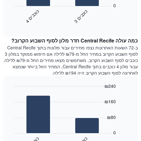
ימי
הבא
0
השבוע.
מציג
כ
ם
כ
ם
התרשים
את
3
ו
כ
ב
י
4
ו
כ
ב
י
כולל
End
מחיר
1
of
הממוצע
interactive
ציר
של
chart
Y
כמה עולה Central Recife חדר מלון לסוף השבוע הקרוב?
חדר
המציג
הלילה
ב-72 השעות האחרונות נצפו מחירים עבור מלונות בתוך Central Recife
את
שנמצא
לסוף השבוע הקרוב במחיר החל מ-₪79 ללילה אם חיפוש ממוקד במלון 3
מחיר
היום
כוכבים לסוף השבוע הקרוב, משתמשים מצאו מחירים החל מ-₪79 ללילה.
הממוצע
בימים
עבור מלון 4 כוכבים בתוך Central Recife, המחיר הזול ביותר שנמצא
של
האחרונים
לאחרונה לסוף השבוע הקרוב היה ₪194 ללילה.
חדר
השלושה,
מקובץ
₪240
לפי
Bar
Chart
דירוג
graphic.
chart
הכוכבים
₪160
with
התרשים
2
מציג
bars.
₪80
1
ציר
התרשים
X
הבא
0
המציג
מציג