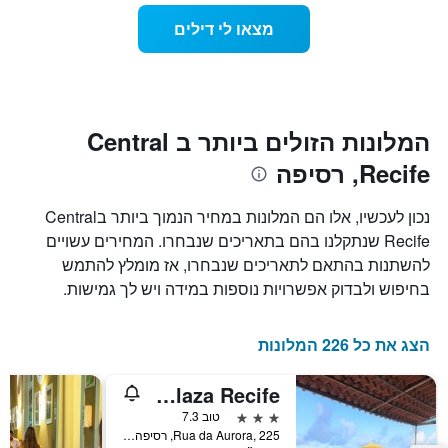
ככל
התרשים
מצאו לי דילים
כולל
שמתקרב
1
מועד
ציר
השהות
Y
התרשים
כולל1
המציגים
את
ציר
המלונות הזולים ביותר ב Central
X
המחיר
Recife, רסיפה
הממוצע
המציגים
של
את
חדר
מספר
נכון לעכשיו, אלו הם המלונות במחיר הנמוך ביותר בCentral
הימים
במהלך
Recife שנתקלנו בהם בתאריכים שנבחרו. המחירים עשויים
סוף
שנותרו
להשתנות בהתאם לתאריכים שנבחרו, אז מומלץ להתמש
עד
השבוע
זה
למועד
בחיפוש ולבדוק אפשרויות נוספות במידה ויש לך גמישות.
השהות
שנמצא
בימים
התרשים
כולל
האחרונים
הצג את כל 226 המלונות
1
ציר
Rede Andrade Plaza Recife
Y
המציג
3 כוכבים
טוב 7.3
את
Rua da Aurora, 225, רסיפה, ברזיל