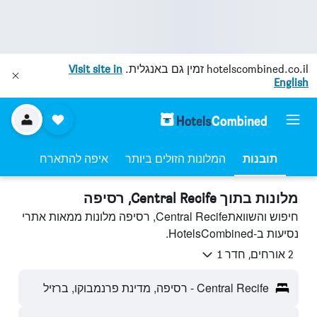
hotelscombined.co.il
זמין גם באנגלית.
Visit site in
English
תובנות
המלונות הזולים ביותר
איפה להתארח
מלונות בתוך Central Recife, רסיפה
חיפוש והשוואתCentral Recife, רסיפה מלונות ממאות אתרי
נסיעות ב-HotelsCombined.
2 אורחים, חדר 1
Central Recife - רסיפה, מדינת פרנמבוקו, ברזיל