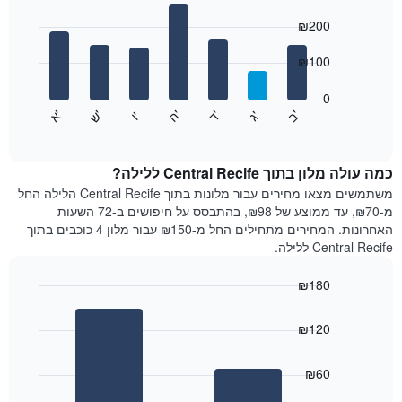
Bar
כולל
Chart
graphic.
chart
₪200
1
with
ציר
7
₪100
X
bars.
המציגים
חודשים.
0
התרשים
התרשים
'
'
'
'
'
'
ש
'
א
ה
ד
ב
ג
ו
הבא
End
כולל
of
מציג
interactive
1
את
chart
ציר
מחיר
כמה עולה מלון בתוך Central Recife ללילה?
Y
הממוצע
משתמשים מצאו מחירים עבור מלונות בתוך Central Recife הלילה החל
המציגים
של
מ-₪70, עד ממוצע של ₪98, בהתבסס על חיפושים ב-72 השעות
את
חדר
האחרונות. המחירים מתחילים החל מ-₪150 עבור מלון 4 כוכבים בתוך
המחיר
לכל
Central Recife ללילה.
הממוצע
יום
של
בשבוע
חדר
₪180
התרשים
Bar
כולל
Chart
graphic.
chart
1
₪120
with
ציר
2
X
bars.
₪60
המציגים
את
התרשים