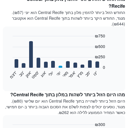
Recife?
החודש הזול ביותר להזמין מלון בתוך Central Recife הוא יוני (₪57).
מנגד, החודש היקר ביותר לשהות בתוך Central Recife הוא אוקטובר
(₪644).
₪750
Bar
Chart
₪500
graphic.
chart
with
12
₪250
bars.
0
התרשים
'
'
מרץ
'
מאי
יוני
יולי
'
'
'
'
'
י
נ
ו
פ
ב​​​​​​​
א
פ
ר
א
ו
ג
ס
פ
ט
א
ו
ק
נ
ו
ב
ד
צ
מ
הבא
End
of
מציג
interactive
את
chart
מחיר
מהו היום הזול ביותר לשהות במלון בתוך Central Recife?
הממוצע
היום הזול ביותר לשהייה בתוך Central Recife הוא יום שלישי (₪80).
של
מנגד, נוסעים יכולים לצפות לשלם את הסכום הגבוה ביותר ב-יום חמישי,
חדר
כאשר המחיר הממוצע ללילה הוא ₪262.
בכל
חודש
₪300
התרשים