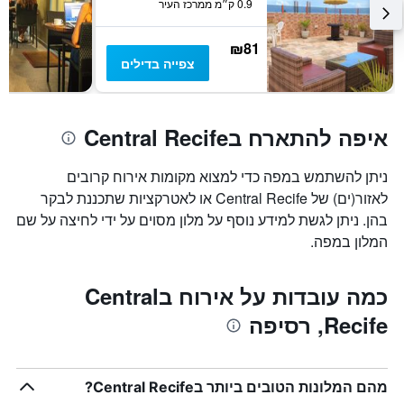
0.9 ק״מ ממרכז העיר
מחיר
הממוצע
של
₪81
חדר
צפייה בדילים
איפה להתארח בCentral Recife
ניתן להשתמש במפה כדי למצוא מקומות אירוח קרובים
לאזור(ים) של Central Recife או לאטרקציות שתכננת לבקר
בהן. ניתן לגשת למידע נוסף על מלון מסוים על ידי לחיצה על שם
המלון במפה.
כמה עובדות על אירוח בCentral
Recife, רסיפה
מהם המלונות הטובים ביותר בCentral Recife?