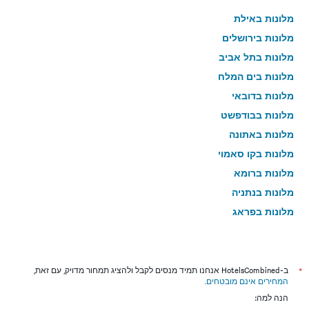
מלונות באילת
מלונות בירושלים
מלונות בתל אביב
מלונות בים המלח
מלונות בדובאי
מלונות בבודפשט
מלונות באתונה
מלונות בקו סאמוי
מלונות ברומא
מלונות בנתניה
מלונות בפראג
מלונות בטבריה
מלונות בטוקיו
מלונות בניו יורק
*
ב-HotelsCombined אנחנו תמיד מנסים לקבל ולהציג תמחור מדויק, עם זאת,
המחירים אינם מובטחים
.
מלונות בבנגקוק
הנה למה:
מלונות בלונדון