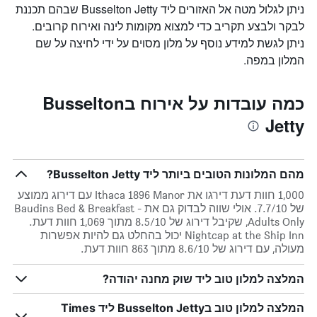
ניתן לגלול מטה אל האזורים ליד Busselton Jetty שבהם תכננת
לבקר ולבצע תקריב כדי למצוא מקומות לינה ואירוח קרובים.
ניתן לגשת למידע נוסף על מלון מסוים על ידי לחיצה על שם
המלון במפה.
כמה עובדות על אירוח בBusselton
Jetty
מהם המלונות הטובים ביותר ליד Busselton Jetty?
1,000 חוות דעת דירגו את Ithaca 1896 Manor עם דירוג ממוצע
של 7.7/10. אולי שווה לבדוק גם את Baudins Bed & Breakfast -
Adults Only, שקיבל דירוג של 8.5/10 מתוך 1,069 חוות דעת.
Nightcap at the Ship Inn יכול בהחלט גם להיות אפשרות
מעולה, עם דירוג של 8.6/10 מתוך 863 חוות דעת.
המלצה למלון טוב ליד שוק מחנה יהודה?
המלצה למלון טוב בBusselton Jetty ליד Times