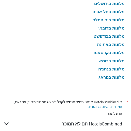
מלונות בירושלים
מלונות בתל אביב
מלונות בים המלח
מלונות בדובאי
מלונות בבודפשט
מלונות באתונה
מלונות בקו סאמוי
מלונות ברומא
מלונות בנתניה
מלונות בפראג
מלונות בטבריה
מלונות בטוקיו
מלונות בניו יורק
*
ב-HotelsCombined אנחנו תמיד מנסים לקבל ולהציג תמחור מדויק, עם זאת,
המחירים אינם מובטחים
.
מלונות בבנגקוק
הנה למה:
מלונות בלונדון
HotelsCombined הם לא המוכר
מלונות בבוקרשט