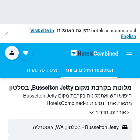
hotelscombined.co.il
זמין גם באנגלית.
Visit site in
English
המלונות הזולים ביותר
איפה להתארח
מלונות בקרבת מקום Busselton Jetty, בסלטון
חיפוש והשוואתמלונות בקרבת מקום Busselton Jetty
ממאות אתרי נסיעות ב-HotelsCombined.
2 אורחים, חדר 1
Busselton Jetty - בסלטון, WA, אוסטרליה