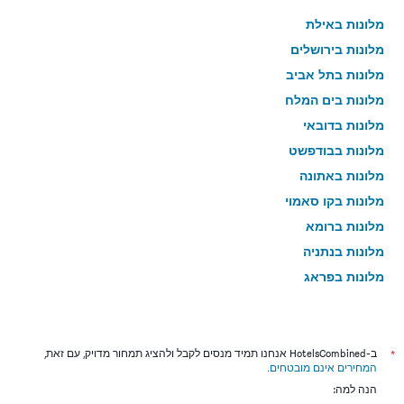
מלונות באילת
מלונות בירושלים
מלונות בתל אביב
מלונות בים המלח
מלונות בדובאי
מלונות בבודפשט
מלונות באתונה
מלונות בקו סאמוי
מלונות ברומא
מלונות בנתניה
מלונות בפראג
מלונות בטבריה
מלונות בטוקיו
מלונות בניו יורק
*
ב-HotelsCombined אנחנו תמיד מנסים לקבל ולהציג תמחור מדויק, עם זאת,
המחירים אינם מובטחים
.
מלונות בבנגקוק
הנה למה:
מלונות בלונדון