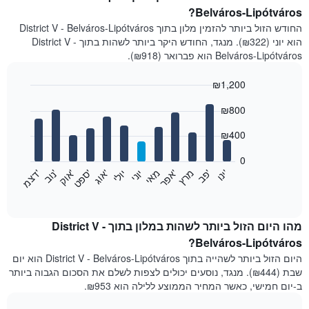
Belváros-Lipótváros?
החודש הזול ביותר להזמין מלון בתוך District V - Belváros-Lipótváros
הוא יוני (₪322). מנגד, החודש היקר ביותר לשהות בתוך District V -
Belváros-Lipótváros הוא פברואר (₪918).
₪1,200
Bar
Chart
₪800
graphic.
chart
with
12
₪400
bars.
0
התרשים
'
'
מרץ
'
מאי
יוני
יולי
'
'
'
'
'
י
נ
ו
פ
ב​​​​​​​
א
פ
ר
א
ו
ג
ס
פ
ט
א
ו
ק
נ
ו
ב
ד
צ
מ
הבא
End
of
מציג
interactive
את
chart
מחיר
מהו היום הזול ביותר לשהות במלון בתוך District V -
הממוצע
Belváros-Lipótváros?
של
היום הזול ביותר לשהייה בתוך District V - Belváros-Lipótváros הוא יום
חדר
שבת (₪444). מנגד, נוסעים יכולים לצפות לשלם את הסכום הגבוה ביותר
בכל
ב-יום חמישי, כאשר המחיר הממוצע ללילה הוא ₪953.
חודש
התרשים