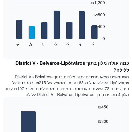
₪1,200
כולל
1
Bar
Chart
graphic.
ציר
chart
₪800
with
X
7
המציגים
₪400
bars.
חודשים.
התרשים
0
התרשים
כולל
'
'
'
'
'
'
ש
'
א
ה
ב
ד
ג
ו
הבא
End
1
of
מציג
ציר
interactive
את
chart
Y
מחיר
כמה עולה מלון בתוך District V - Belváros-Lipótváros
המציגים
הממוצע
ללילה?
את
של
המחיר
משתמשים מצאו מחירים עבור מלונות בתוך District V - Belváros-
חדר
הממוצע
Lipótváros הלילה החל מ-₪183, עד ממוצע של ₪215, בהתבסס על
לכל
של
חיפושים ב-72 השעות האחרונות. המחירים מתחילים החל מ-₪197 עבור
יום
חדר
מלון 4 כוכבים בתוך District V - Belváros-Lipótváros ללילה.
בשבוע
התרשים
₪450
כולל
1
Bar
Chart
ציר
graphic.
chart
₪300
with
X
3
המציגים