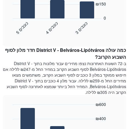
bars.
את
₪150
ימי
התרשים
השבוע.
הבא
0
התרשים
מציג
כ
ם
כ
ם
כ
ם
כולל
את
1
3
ו
כ
ב
י
4
ו
כ
ב
י
5
ו
כ
ב
י
End
מחיר
ציר
of
הממוצע
interactive
Y
של
chart
המציג
כמה עולה District V - Belváros-Lipótváros חדר מלון לסוף
חדר
את
הלילה
השבוע הקרוב?
מחיר
שנמצא
הממוצע
ב-72 השעות האחרונות נצפו מחירים עבור מלונות בתוך District V -
היום
של
Belváros-Lipótváros לסוף השבוע הקרוב במחיר החל מ-₪247 ללילה אם
בימים
חדר
חיפוש ממוקד במלון 3 כוכבים לסוף השבוע הקרוב, משתמשים מצאו
האחרונים
מחירים החל מ-₪259 ללילה. עבור מלון 4 כוכבים בתוך District V -
השלושה,
Belváros-Lipótváros, המחיר הזול ביותר שנמצא לאחרונה לסוף השבוע
מקובץ
הקרוב היה ₪305 ללילה.
לפי
דירוג
₪600
הכוכבים
התרשים
Bar
Chart
graphic.
מציג
chart
₪400
with
1
3
ציר