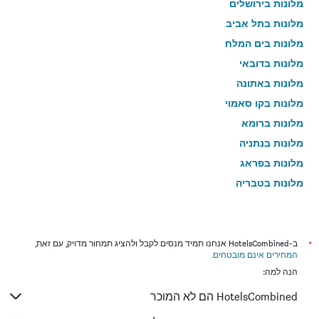
מלונות בירושלים
מלונות בתל אביב
מלונות בים המלח
מלונות בדובאי
מלונות באתונה
מלונות בקו סאמוי
מלונות ברומא
מלונות בנתניה
מלונות בפראג
מלונות בטבריה
מלונות בטוקיו
מלונות בניו יורק
מלונות בבנגקוק
*
ב-HotelsCombined אנחנו תמיד מנסים לקבל ולהציג תמחור מדויק, עם זאת,
המחירים אינם מובטחים
.
מלונות בלונדון
הנה למה:
מלונות בבוקרשט
HotelsCombined הם לא המוכר
מלונות בפאפוס