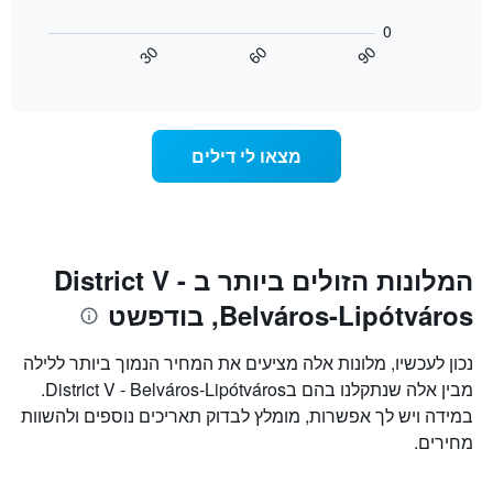
קטגוריות
הבא
0
מלונות
מציג
30
60
90
לפי
כיצד
End
דירוג
of
משתנה
interactive
כוכבים.
מחיר
chart
התרשים
החדר
כולל
ככל
מצאו לי דילים
1
שמתקרב
ציר
מועד
Y
השהות
המציגים
התרשים
את
כולל1
המחיר
ציר
המלונות הזולים ביותר ב District V -
הממוצע
X
של
Belváros-Lipótváros, בודפשט
המציגים
חדר
את
במהלך
מספר
נכון לעכשיו, מלונות אלה מציעים את המחיר הנמוך ביותר ללילה
סוף
הימים
מבין אלה שנתקלנו בהם בDistrict V - Belváros-Lipótváros.
השבוע
שנותרו
זה
במידה ויש לך אפשרות, מומלץ לבדוק תאריכים נוספים ולהשוות
עד
שנמצא
למועד
מחירים.
בימים
השהות
האחרונים
התרשים