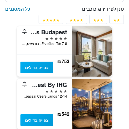
כל המסננים
סנן לפי דירוג כוכבים
Kempinski Hotel Corvinus Budapest
5 כוכבים
Erzsébet Tér 7-8., בודפשט, הונגריה
₪753
צפייה בדילים
Intercontinental Hotels Budapest By IHG
5 כוכבים
Apaczai Csere Janos 12-14, בודפשט, הונגריה
₪542
צפייה בדילים