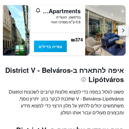
Millennium Court, Budapest - Marriott Executive Apartments
בודפשט, הונגריה
0.6 ק״מ ממרכז העיר
₪374
צפייה בדילים
איפה להתארח בDistrict V - Belváros-
Lipótváros
פשוט לגלול במפה כדי למצוא מלונות קרובים לשכונות District
V - Belváros-Lipótváros שתכנת לבקר בהן. יתרון נוסף,
משתמשים יכולים ללחוץ על מלון הרצוי כדי למצוא מידע
ומבצעים מעולים עבור אותו המלון.