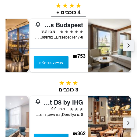
4 כוכבים
4 כוכבים +
Kempinski Hotel Corvinus Budapest
5 כוכבים
מצוין 9.3
Erzsébet Tér 7-8., בודפשט, הונגריה
₪753
צפייה בדילים
3 כוכבים
3 כוכבים
voco Budapest D8 by IHG
3 כוכבים
מצוין 9.0
Dorottya u. 8, בודפשט, הונגריה
₪362