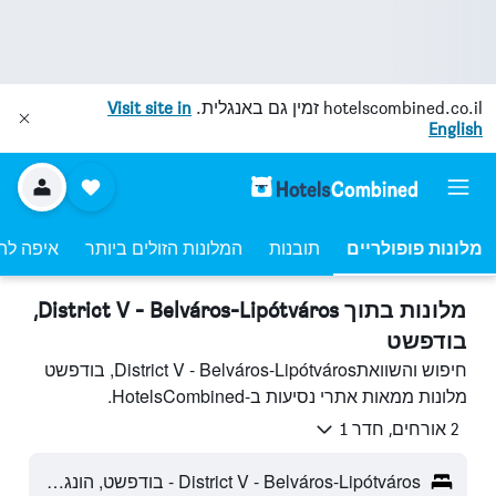
hotelscombined.co.il
זמין גם באנגלית.
Visit site in
English
מלונות פופולריים
תובנות
המלונות הזולים ביותר
איפה לה
מלונות בתוך District V - Belváros-Lipótváros,
בודפשט
חיפוש והשוואתDistrict V - Belváros-Lipótváros, בודפשט
מלונות ממאות אתרי נסיעות ב-HotelsCombined.
2 אורחים, חדר 1
District V - Belváros-Lipótváros - בודפשט, הונגריה