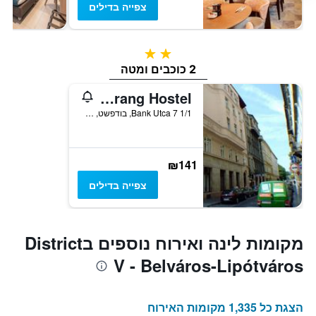
צפייה בדילים
2 כוכבים
2 כוכבים ומטה
Boomerang Hostel
Bank Utca 7 1/1, בודפשט, הונגריה
₪141
צפייה בדילים
מקומות לינה ואירוח נוספים בDistrict
V - Belváros-Lipótváros
הצגת כל 1,335 מקומות האירוח