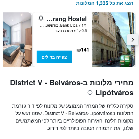
כולל
הצג את כל 1,335 המלונות
1
ציר
Boomerang Hostel
Y
המציג
Bank Utca 7 1/1, בודפשט, הונגריה
0.6 ק״מ ממרכז העיר
את
מחיר
הממוצע
של
₪141
חדר
צפייה בדילים
מחירי מלונות בDistrict V - Belváros-
Lipótváros
סקירה כללית של המחיר הממוצע של מלונות לפי דירוג ורמת
המלונות בDistrict V - Belváros-Lipótváros. שמנו דגש על
מקומות הלינה והאירוח הפופולריים ביותר לפי המשתמשים
שלנו, ואת התמורה הטובה ביותר לפי דירוג.