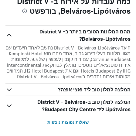
כמה עובדות על אירוח בDistrict V -
Belváros-Lipótváros, בודפשט
מהם המלונות הטובים ביותר בDistrict V -
Belváros-Lipótváros?
היעד District V - Belváros-Lipótváros נחשב לאחד היעדים עם
מגוון מלונות בעלי דירוג גבוה, אחד מהם הוא Kempinski Hotel
Corvinus Budapest, עם דירוג (נכון לעכשיו) של 9.3. למקומות
אירוח פוטנציאליים נוספים, מומלץ לבדוק את Intercontinental
Hotels Budapest By IHG וגם את H2 Hotel Budapest, המהווים
מקומות אירוח נהדרים בDistrict V - Belváros-Lipótváros.
המלצה למלון טוב ליד ואצי אוצה?
המלצה למלון טוב בDistrict V - Belváros-
Lipótváros ליד Budapest City Centre?
שאלות נפוצות נוספות