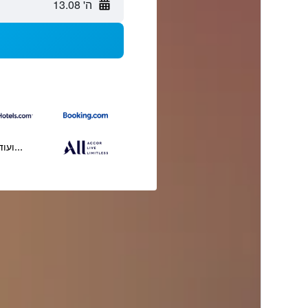
ה' 13.08
...ועוד