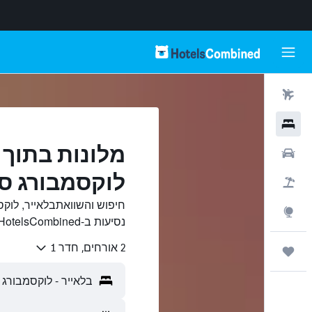
טיסות
מלונות
מלונות בתוך 
רכבים
לוקסמבורג סי
חבילות
חיפוש והשוואתבלאייר, לוקס
Explore
נסיעות ב-HotelsCombined.
2 אורחים, חדר 1
טיולים ונסיעות