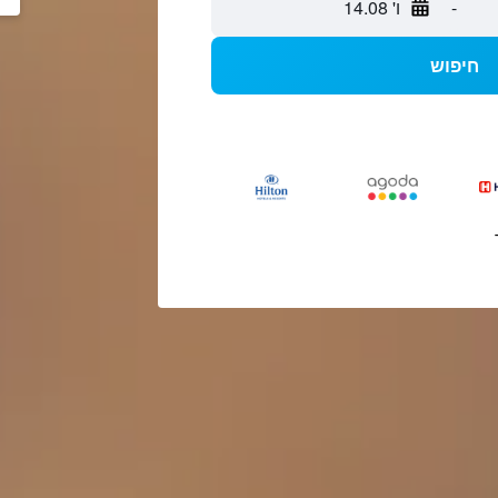
-
ו' 14.08
חיפוש