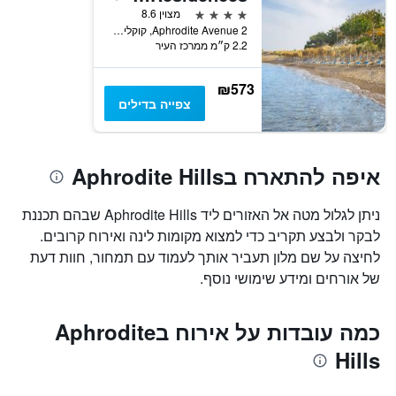
4 כוכבים
מצוין 8.6
2 Aphrodite Avenue, קוקליה, קפריסין
2.2 ק״מ ממרכז העיר
₪573
צפייה בדילים
איפה להתארח בAphrodite Hills
ניתן לגלול מטה אל האזורים ליד Aphrodite Hills שבהם תכננת
לבקר ולבצע תקריב כדי למצוא מקומות לינה ואירוח קרובים.
לחיצה על שם מלון תעביר אותך לעמוד עם תמחור, חוות דעת
של אורחים ומידע שימושי נוסף.
כמה עובדות על אירוח בAphrodite
Hills