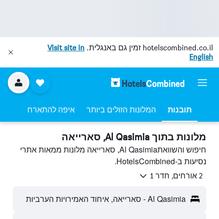
hotelscombined.co.il
זמין גם באנגלית.
Visit site in
English
תובנות
המלונות הזולים ביותר
איפה להתארח
מלונות בתוך Al Qasimia, סארייאה
חיפוש והשוואתAl Qasimia, סארייאה מלונות ממאות אתרי
נסיעות ב-HotelsCombined.
2 אורחים, חדר 1
Al Qasimia - סארייאה, איחוד האמירויות הערביות