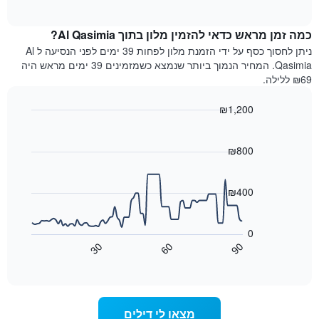
of
לפי
הממוצע
interactive
מדרגות
לחדר
chart
כוכבים.
כמה זמן מראש כדאי להזמין מלון בתוך Al Qasimia?
ללילה
התרשים
הנוכחי,
ניתן לחסוך כסף על ידי הזמנת מלון לפחות 39 ימים לפני הנסיעה ל Al
כולל
כפי
Qasimia. המחיר הנמוך ביותר שנמצא כשמזמינים 39 ימים מראש היה
1
שנמצא
₪69 ללילה.
ציר
בשלושת
Y
הימים
₪1,200
המציגים
האחרונים,
את
Line
Chart
לפי
graphic.
chart
מחיר
דירוג
with
₪800
החדר
כוכבים
90
הממוצע
התרשים
data
להלילה
points.
כולל1
₪400
שנמצא
ציר
בשלושת
X
התרשים
הימים
הבא
המציגים
0
האחרונים
מציג
קטגוריות
30
60
90
כיצד
מלונות
End
of
לפי
משתנה
interactive
דירוג
מחיר
chart
החדר
כוכבים.
ככל
התרשים
מצאו לי דילים
כולל
שמתקרב