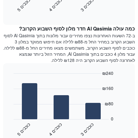
כ
ם
כ
ם
כ
ם
התרשים
את
3
ו
כ
ב
י
4
ו
כ
ב
י
5
ו
כ
ב
י
כולל
End
מחיר
1
of
הממוצע
interactive
ציר
של
chart
Y
כמה עולה Al Qasimia חדר מלון לסוף השבוע הקרוב?
חדר
המציג
הלילה
ב-72 השעות האחרונות נצפו מחירים עבור מלונות בתוך Al Qasimia לסוף
את
שנמצא
השבוע הקרוב במחיר החל מ-₪88 ללילה אם חיפוש ממוקד במלון 3
מחיר
היום
כוכבים לסוף השבוע הקרוב, משתמשים מצאו מחירים החל מ-₪88 ללילה.
הממוצע
בימים
עבור מלון 4 כוכבים בתוך Al Qasimia, המחיר הזול ביותר שנמצא
של
האחרונים
לאחרונה לסוף השבוע הקרוב היה ₪128 ללילה.
חדר
השלושה,
מקובץ
₪240
לפי
Bar
Chart
דירוג
graphic.
chart
הכוכבים
₪160
with
התרשים
3
מציג
bars.
₪80
1
ציר
התרשים
X
הבא
0
המציג
מציג
כ
ם
כ
ם
כ
ם
קטגוריות
את
3
ו
כ
ב
י
4
ו
כ
ב
י
5
ו
כ
ב
י
מלונות
End
המחיר