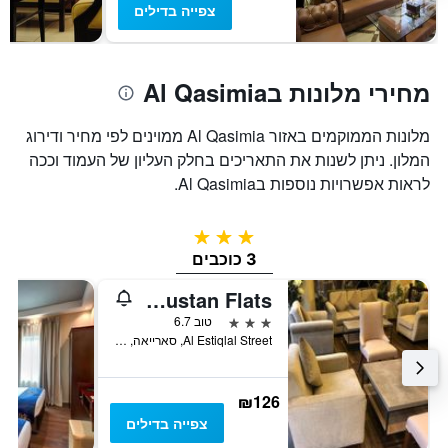
של
צפייה בדילים
חדר
מחירי מלונות בAl Qasimia
מלונות הממוקמים באזור Al Qasimia ממוינים לפי מחיר ודירוג
המלון. ניתן לשנות את התאריכים בחלק העליון של העמוד וככה
לראות אפשרויות נוספות בAl Qasimia.
3 כוכבים
3 כוכבים
Al Bustan Flats
3 כוכבים
טוב 6.7
Al Estiqlal Street, סארייאה, איחוד האמירויות הערביות
₪126
צפייה בדילים