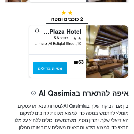
2 כוכבים
2 כוכבים ומטה
Crystal Plaza Hotel
2 כוכבים
בסדר 5.6
10, Al Estiqlal Street, סארייאה, איחוד האמירויות הערביות
₪63
צפייה בדילים
איפה להתארח בAl Qasimia
בין אם הביקור שלך בAl Qasimiaלמטרות פנאי או עסקים,
מומלץ להתמש במפה כדי למצוא מלונות קרובים למיקום
האידיאלי שלך. יתרון נוסף, משתמשים יכולים ללחוץ על מלון
הרצוי כדי למצוא מידע ומבצעים מעולים עבור אותו המלון.