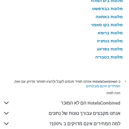
מלונות בים המלח
מלונות בבודפשט
מלונות באתונה
מלונות בקו סאמוי
מלונות ברומא
מלונות בנתניה
מלונות בפראג
מלונות בטבריה
מלונות בטוקיו
מלונות בניו יורק
מלונות בבנגקוק
*
ב-HotelsCombined אנחנו תמיד מנסים לקבל ולהציג תמחור מדויק, עם זאת,
המחירים אינם מובטחים
.
מלונות בלונדון
הנה למה:
מלונות בבוקרשט
HotelsCombined הם לא המוכר
מלונות בפאפוס
מלונות בלימסול
אנחנו מקבצים עבורך טונות של נתונים
מלונות בפאטונג
למה המחירים אינם מדויקים ב 100%?