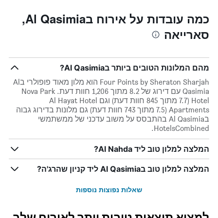
כמה עובדות על אירוח בAl Qasimia,
סארייאה
מהם המלונות הטובים ביותר בAl Qasimia?
Four Points by Sheraton Sharjah הוא מלון מאוד פופולרי בAl
Qasimia עם דירוג של 8.2 מתוך 1,206 חוות דעת. Nova Park
Hotel (7.7 מתוך 845 חוות דעת) וגם Al Hayat Hotel
Apartments (7.5 מתוך 743 חוות דעת) גם מלונות בדירוג גבוה
בAl Qasimia בהתבסס על משוב עדכני של ממשתמשי
HotelsCombined.
המלצה למלון טוב ליד Al Nahda?
המלצה למלון טוב בAl Qasimia ליד קניון שהרג'ה?
שאלות נפוצות נוספות
למצוא תוצאות טובות יותר לאירוח שלך