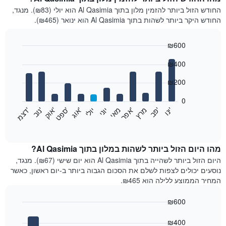
החודש הזול ביותר להזמין מלון בתוך Al Qasimia הוא יולי (₪83). מנגד,
החודש היקר ביותר לשהות בתוך Al Qasimia הוא ינואר (₪465).
₪600
Bar
Chart
₪400
graphic.
chart
with
12
₪200
bars.
0
התרשים
'
'
מרץ
'
מאי
יוני
יולי
'
'
'
'
'
י
נ
ו
פ
ב​​​​​​​
א
פ
ר
א
ו
ג
ס
פ
ט
א
ו
ק
נ
ו
ב
ד
צ
מ
הבא
End
of
מציג
interactive
את
chart
מחיר
מהו היום הזול ביותר לשהות במלון בתוך Al Qasimia?
הממוצע
היום הזול ביותר לשהייה בתוך Al Qasimia הוא יום שישי (₪67). מנגד,
של
נוסעים יכולים לצפות לשלם את הסכום הגבוה ביותר ב-יום ראשון, כאשר
חדר
המחיר הממוצע ללילה הוא ₪465.
בכל
חודש
₪600
התרשים
Bar
כולל
Chart
graphic.
chart
₪400
1