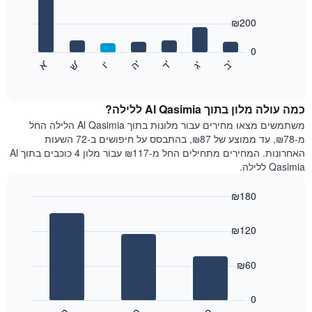
with
ציר
7
₪200
X
bars.
המציגים
חודשים.
0
התרשים
התרשים
'
'
'
'
'
'
ש
'
א
ה
ד
ב
ג
ו
הבא
End
כולל
of
מציג
interactive
1
את
chart
ציר
מחיר
כמה עולה מלון בתוך Al Qasimia ללילה?
Y
הממוצע
משתמשים מצאו מחירים עבור מלונות בתוך Al Qasimia הלילה החל
המציגים
של
מ-₪78, עד ממוצע של ₪87, בהתבסס על חיפושים ב-72 השעות
את
חדר
האחרונות. המחירים מתחילים החל מ-₪117 עבור מלון 4 כוכבים בתוך Al
המחיר
לכל
Qasimia ללילה.
הממוצע
יום
של
בשבוע
חדר
₪180
התרשים
Bar
כולל
Chart
graphic.
chart
1
₪120
with
ציר
3
X
bars.
₪60
המציגים
את
התרשים
ימי
הבא
0
השבוע.
מציג