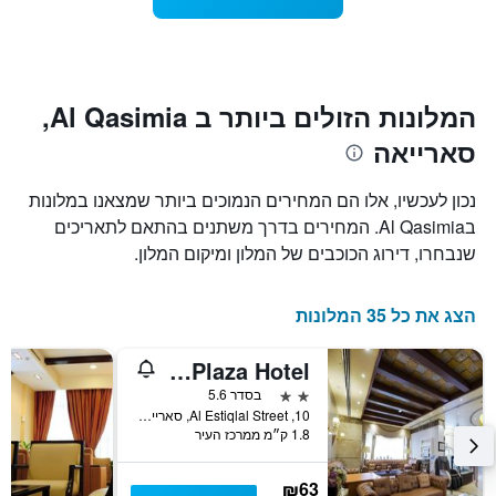
1
מועד
ציר
השהות
Y
התרשים
כולל1
המציגים
את
ציר
המלונות הזולים ביותר ב Al Qasimia,
X
המחיר
סארייאה
הממוצע
המציגים
של
את
חדר
מספר
נכון לעכשיו, אלו הם המחירים הנמוכים ביותר שמצאנו במלונות
הימים
במהלך
בAl Qasimia. המחירים בדרך משתנים בהתאם לתאריכים
סוף
שנותרו
שנבחרו, דירוג הכוכבים של המלון ומיקום המלון.
עד
השבוע
זה
למועד
השהות
שנמצא
הצג את כל 35 המלונות
בימים
התרשים
כולל
האחרונים
1
Crystal Plaza Hotel
ציר
2 כוכבים
בסדר 5.6
Y
10, Al Estiqlal Street, סארייאה, איחוד האמירויות הערביות
המציג
1.8 ק״מ ממרכז העיר
את
מחיר
הממוצע
₪63