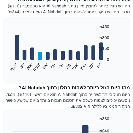
החודש הזול ביותר להזמין מלון בתוך Al Nahdah הוא ספטמבר (₪110).
מנגד, החודש היקר ביותר לשהות בתוך Al Nahdah הוא דצמבר (₪344).
₪450
Bar
Chart
₪300
graphic.
chart
with
12
₪150
bars.
0
התרשים
'
'
מרץ
'
מאי
יוני
יולי
'
'
'
'
'
י
נ
ו
פ
ב​​​​​​​
א
פ
ר
א
ו
ג
ס
פ
ט
א
ו
ק
נ
ו
ב
ד
צ
מ
הבא
End
of
מציג
interactive
את
chart
מחיר
מהו היום הזול ביותר לשהות במלון בתוך Al Nahdah?
הממוצע
היום הזול ביותר לשהייה בתוך Al Nahdah הוא יום ראשון (₪110). מנגד,
של
נוסעים יכולים לצפות לשלם את הסכום הגבוה ביותר ב-יום שלישי, כאשר
חדר
המחיר הממוצע ללילה הוא ₪302.
בכל
חודש
₪360
התרשים
Bar
כולל
Chart
graphic.
chart
₪240
1