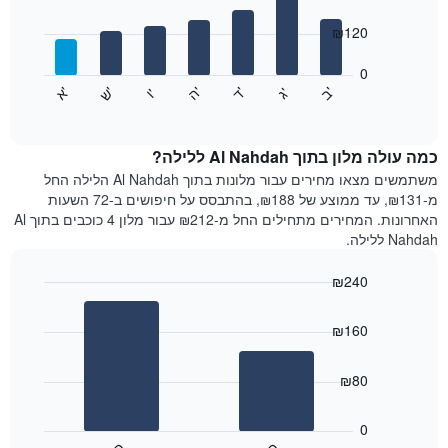
with
ציר
7
₪120
X
bars.
המציגים
חודשים.
0
התרשים
התרשים
'
'
'
'
'
'
ש
'
א
ה
ד
ב
ג
ו
הבא
End
כולל
of
מציג
interactive
1
את
chart
ציר
מחיר
כמה עולה מלון בתוך Al Nahdah ללילה?
Y
הממוצע
משתמשים מצאו מחירים עבור מלונות בתוך Al Nahdah הלילה החל
המציגים
של
מ-₪131, עד ממוצע של ₪188, בהתבסס על חיפושים ב-72 השעות
את
חדר
האחרונות. המחירים מתחילים החל מ-₪212 עבור מלון 4 כוכבים בתוך Al
המחיר
לכל
Nahdah ללילה.
הממוצע
יום
של
בשבוע
חדר
₪240
התרשים
Bar
כולל
Chart
graphic.
chart
1
₪160
with
ציר
2
X
bars.
₪80
המציגים
את
התרשים
ימי
הבא
0
השבוע.
מציג