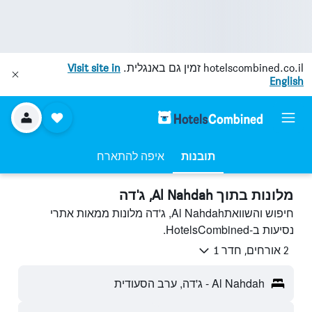
hotelscombined.co.il
זמין גם באנגלית.
Visit site in
English
תובנות
איפה להתארח
מלונות בתוך Al Nahdah, ג'דה
חיפוש והשוואתAl Nahdah, ג'דה מלונות ממאות אתרי
נסיעות ב-HotelsCombined.
2 אורחים, חדר 1
Al Nahdah - ג'דה, ערב הסעודית