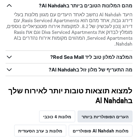
מהם המלונות הטובים ביותר בAl Nahdah?
1
ציר
היעד Al Nahdah נחשב לאחד היעדים עם מגוון מלונות בעלי
Y
דירוג גבוה, אחד מהם הוא Rasis Serviced Apartments, עם
המציגים
דירוג (נכון לעכשיו) של 8.2. למקומות אירוח פוטנציאליים נוספים,
את
מומלץ לבדוק את Diva Serviced Apartments וגם את Rasis
המחיר
Serviced Apartments, המהווים מקומות אירוח נהדרים בAl
הממוצע
Nahdah.
של
חדר
המלצה למלון טוב ליד Red Sea Mall?
במהלך
סוף
מה התעריף של מלון זול בAl Nahdah?
השבוע
זה
שנמצא
בימים
למצוא תוצאות טובות יותר לאירוח שלך
האחרונים
בAl Nahdah
הערים הפופולריות ביותר
מלונות 4 כוכבי
מלונות Al Nahdah פופולריים
מלונות ב ערב הסעודית