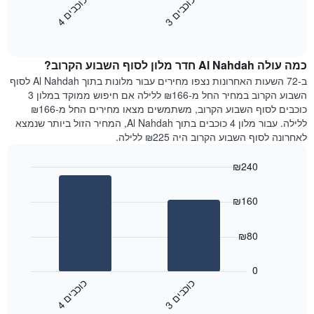
כ
ם
כ
ם
התרשים
את
3
ו
כ
ב
י
4
ו
כ
ב
י
כולל
End
מחיר
1
of
הממוצע
interactive
ציר
של
chart
Y
כמה עולה Al Nahdah חדר מלון לסוף השבוע הקרוב?
חדר
המציג
הלילה
ב-72 השעות האחרונות נצפו מחירים עבור מלונות בתוך Al Nahdah לסוף
את
שנמצא
השבוע הקרוב במחיר החל מ-₪166 ללילה אם חיפוש ממוקד במלון 3
מחיר
היום
כוכבים לסוף השבוע הקרוב, משתמשים מצאו מחירים החל מ-₪166
הממוצע
בימים
ללילה. עבור מלון 4 כוכבים בתוך Al Nahdah, המחיר הזול ביותר שנמצא
של
האחרונים
לאחרונה לסוף השבוע הקרוב היה ₪225 ללילה.
חדר
השלושה,
מקובץ
₪240
לפי
Bar
Chart
דירוג
graphic.
chart
הכוכבים
₪160
with
התרשים
2
מציג
bars.
₪80
1
ציר
התרשים
X
הבא
0
המציג
מציג
כ
ם
כ
ם
קטגוריות
את
3
ו
כ
ב
י
4
ו
כ
ב
י
מלונות
End
המחיר