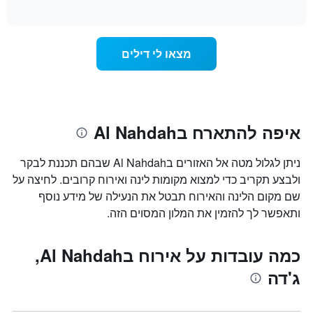
of
לפי
הממוצע
interactive
מדרגות
לחדר
chart
כוכבים.
ללילה
התרשים
הנוכחי,
מצאו לי דילים
כולל
כפי
1
שנמצא
ציר
בשלושת
Y
הימים
המציגים
האחרונים,
את
לפי
איפה להתארח בAl Nahdah
מחיר
דירוג
החדר
כוכבים
ניתן לגלול מטה אל האזורים בAl Nahdah שבהם תכננת לבקר
הממוצע
התרשים
להלילה
ולבצע תקריב כדי למצוא מקומות לינה ואירוח קרובים. לחיצה על
כולל1
שנמצא
ציר
שם מקום הלינה והאירוח תבטל את הנעילה של מידע נוסף
בשלושת
X
ותאפשר לך להזמין את המלון המסוים הזה.
הימים
המציגים
האחרונים
קטגוריות
מלונות
כמה עובדות על אירוח בAl Nahdah,
לפי
ג'דה
דירוג
כוכבים.
התרשים
כולל