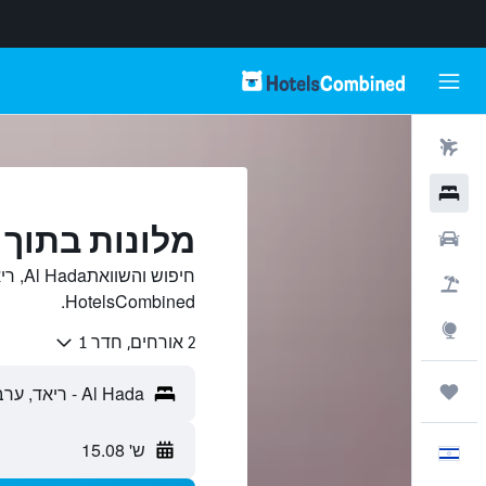
טיסות
מלונות
מלונות בתוך Al Hada, ריאד
רכבים
חיפוש
חבילות
HotelsCombined.
Explore
2 אורחים, חדר 1
טיולים ונסיעות
ש' 15.08
עִבְרִית