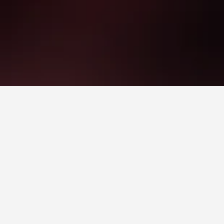
ובים לאזור(ים) של Agadir Stadium או לאטרקציות שתכננת לבקר בהן. ניתן לגשת למידע נוסף על מלון