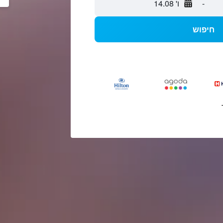
-
ו' 14.08
חיפוש