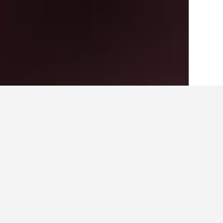
בית
מרוקו
46,320
סוס-מאסה-דרעה
5,346
איפה להתארח בAgadir Stadium
מסוים על ידי לחיצה על שם המלון במ