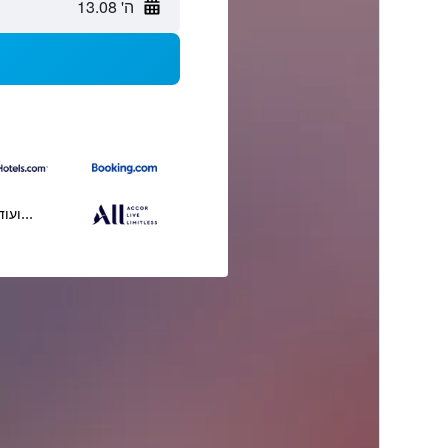
ה' 13.08
...ועוד