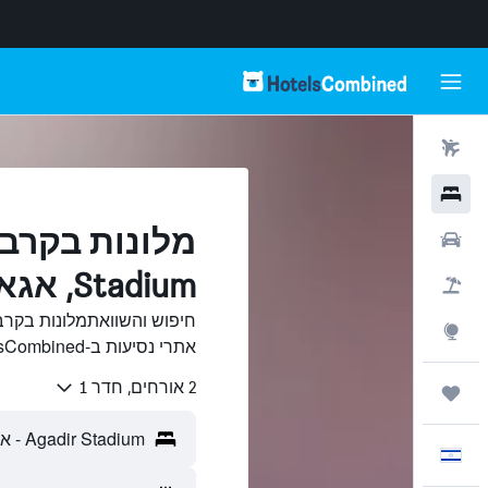
טיסות
מלונות
רכבים
Stadium, אגאדיר
חבילות
Explore
אתרי נסיעות ב-HotelsCombined.
2 אורחים, חדר 1
טיולים ונסיעות
עִבְרִית