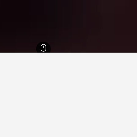
אגאדיר
3,339
Agadir Stadium
ניתן להשתמש במפה כדי למצוא מקומות אירוח קר
פה.