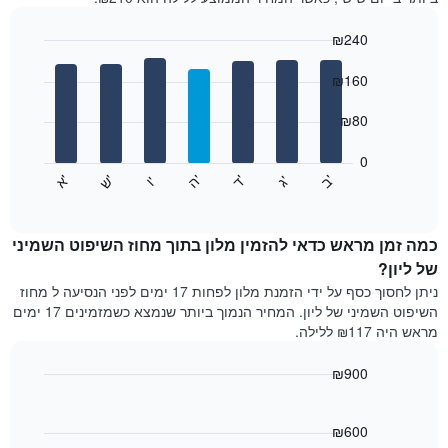
חודש
התרשים
₪240
כולל
1
Bar
Chart
graphic.
ציר
chart
₪160
with
X
7
המציגים
₪80
bars.
חודשים.
התרשים
0
התרשים
כולל
'
'
'
'
'
'
ש
'
א
ה
ד
ב
ג
ו
הבא
End
1
of
מציג
ציר
interactive
את
chart
Y
מחיר
כמה זמן מראש כדאי להזמין מלון בתוך מחוז השיפוט השמיני
המציגים
הממוצע
של ליון?
את
של
המחיר
ניתן לחסוך כסף על ידי הזמנת מלון לפחות 17 ימים לפני הנסיעה ל מחוז
חדר
הממוצע
השיפוט השמיני של ליון. המחיר הנמוך ביותר שנמצא כשמזמינים 17 ימים
לכל
של
מראש היה ₪117 ללילה.
יום
חדר
בשבוע
₪900
התרשים
כולל
Line
Chart
graphic.
1
chart
with
₪600
ציר
90