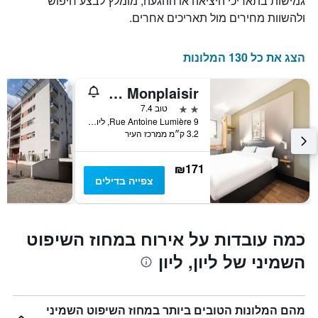
גמישות בתאריכי היציאה או ההגעה, מומלץ לבצע חיפוש
למועד
ולהשוות מחירים מול תאריכים אחרים.
השהות
התרשים
כולל
הצג את כל 130 המלונות
1
ציר
B&B HOTEL Lyon Centre Monplaisir
Y
המציג
2 כוכבים
טוב 7.4
את
9 Rue Antoine Lumière, ליון, Lyon Metropolis, צרפת
3.2 ק״מ ממרכז העיר
מחיר
הממוצע
של
₪171
חדר
צפייה בדילים
כמה עובדות על אירוח במחוז השיפוט
השמיני של ליון, ליון
מהם המלונות הטובים ביותר במחוז השיפוט השמיני