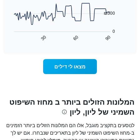
X
data
המציגים
points.
את
₪300
ימי
התרשים
השבוע.
הבא
התרשים
0
מציג
כולל
30
60
90
כיצד
End
1
of
משתנה
interactive
ציר
מחיר
chart
Y
החדר
המציג
ככל
מצאו לי דילים
את
שמתקרב
מחיר
מועד
הממוצע
השהות
של
התרשים
חדר
כולל1
ציר
המלונות הזולים ביותר ב מחוז השיפוט
X
השמיני של ליון, ליון
המציגים
את
מספר
לנוסעים בתקציב מוגבל, אלו הם המלונות הזולים ביותר הזמינים
הימים
ב-מחוז השיפוט השמיני של ליון בתאריכים שנבחרו. אם יש לך
שנותרו
עד