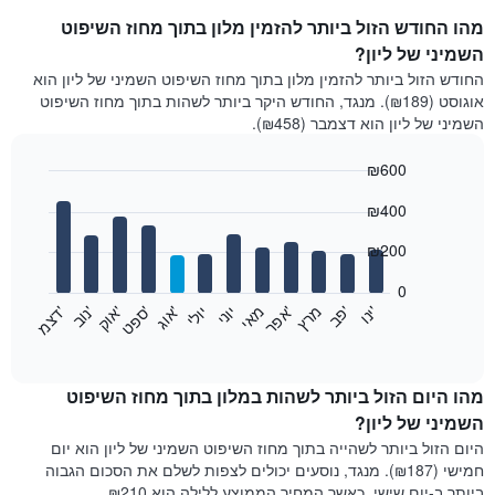
מהו החודש הזול ביותר להזמין מלון בתוך מחוז השיפוט
השמיני של ליון?
החודש הזול ביותר להזמין מלון בתוך מחוז השיפוט השמיני של ליון הוא
אוגוסט (₪189). מנגד, החודש היקר ביותר לשהות בתוך מחוז השיפוט
השמיני של ליון הוא דצמבר (₪458).
₪600
Bar
Chart
₪400
graphic.
chart
with
12
₪200
bars.
0
התרשים
'
'
מרץ
'
מאי
יוני
יולי
'
'
'
'
'
י
נ
ו
פ
ב​​​​​​​
א
פ
ר
א
ו
ג
ס
פ
ט
א
ו
ק
נ
ו
ב
ד
צ
מ
הבא
End
of
מציג
interactive
את
chart
מחיר
מהו היום הזול ביותר לשהות במלון בתוך מחוז השיפוט
הממוצע
השמיני של ליון?
של
היום הזול ביותר לשהייה בתוך מחוז השיפוט השמיני של ליון הוא יום
חדר
חמישי (₪187). מנגד, נוסעים יכולים לצפות לשלם את הסכום הגבוה
בכל
ביותר ב-יום שישי, כאשר המחיר הממוצע ללילה הוא ₪210.