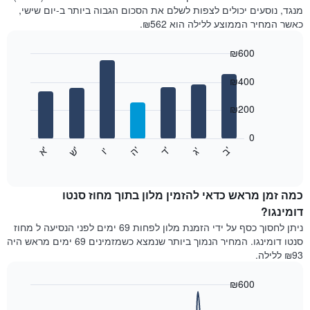
חדר
מנגד, נוסעים יכולים לצפות לשלם את הסכום הגבוה ביותר ב-יום שישי,
בכל
כאשר המחיר הממוצע ללילה הוא ₪562.
חודש
התרשים
₪600
כולל
1
Bar
Chart
graphic.
ציר
chart
₪400
with
X
7
המציגים
₪200
bars.
חודשים.
התרשים
0
התרשים
כולל
'
'
'
'
'
'
ש
'
א
ה
ד
ב
ג
ו
הבא
End
1
of
מציג
ציר
interactive
את
chart
Y
מחיר
כמה זמן מראש כדאי להזמין מלון בתוך מחוז סנטו
המציגים
הממוצע
דומינגו?
את
של
המחיר
ניתן לחסוך כסף על ידי הזמנת מלון לפחות 69 ימים לפני הנסיעה ל מחוז
חדר
הממוצע
סנטו דומינגו. המחיר הנמוך ביותר שנמצא כשמזמינים 69 ימים מראש היה
לכל
של
₪93 ללילה.
יום
חדר
בשבוע
₪600
התרשים
כולל
Line
Chart
graphic.