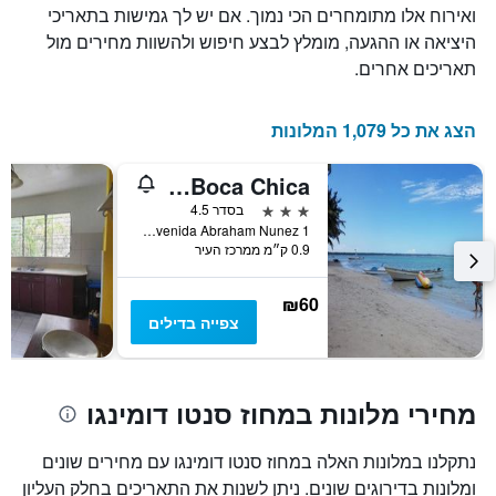
ואירוח אלו מתומחרים הכי נמוך. אם יש לך גמישות בתאריכי
שנותרו
היציאה או ההגעה, מומלץ לבצע חיפוש ולהשוות מחירים מול
עד
למועד
תאריכים אחרים.
השהות
התרשים
כולל
הצג את כל 1,079 המלונות
1
ציר
Hotel Costa Linda Beach Boca Chica
Y
המציג
3 כוכבים
בסדר 4.5
את
Avenida Abraham Nunez 1, בוקה צ'יקה, הרפובליקה הדומיניקנית
0.9 ק״מ ממרכז העיר
מחיר
הממוצע
של
₪60
חדר
צפייה בדילים
מחירי מלונות במחוז סנטו דומינגו
נתקלנו במלונות האלה במחוז סנטו דומינגו עם מחירים שונים
ומלונות בדירוגים שונים. ניתן לשנות את התאריכים בחלק העליון