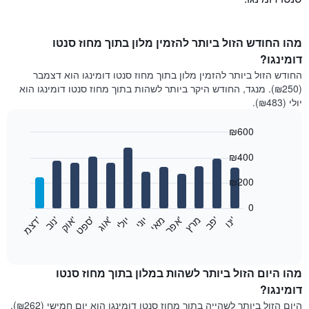
מהו החודש הזול ביותר להזמין מלון בתוך מחוז סנטו
דומינגו?
החודש הזול ביותר להזמין מלון בתוך מחוז סנטו דומינגו הוא דצמבר
(₪250). מנגד, החודש היקר ביותר לשהות בתוך מחוז סנטו דומינגו הוא
יולי (₪483).
₪600
Bar
Chart
₪400
graphic.
chart
with
12
₪200
bars.
0
התרשים
'
'
מרץ
'
מאי
יוני
יולי
'
'
'
'
'
י
נ
ו
פ
ב​​​​​​​
א
פ
ר
א
ו
ג
ס
פ
ט
א
ו
ק
נ
ו
ב
ד
צ
מ
הבא
End
of
מציג
interactive
את
chart
מחיר
מהו היום הזול ביותר לשהות במלון בתוך מחוז סנטו
הממוצע
דומינגו?
של
היום הזול ביותר לשהייה בתוך מחוז סנטו דומינגו הוא יום חמישי (₪262).