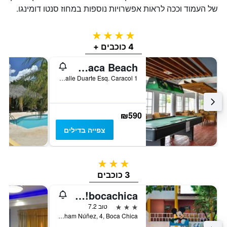
של העמוד וככה לראות אפשרויות נוספות במחוז סנטו דומינגו.
4 כוכבים
4 כוכבים +
Be Live Experience Hamaca Beach
Calle Duarte Esq. Caracol 1, בוקה צ'יקה, הרפובליקה הדומיניקנית
₪590
צפייה בדילים
3 כוכבים
3 כוכבים
whala!bocachica
3 כוכבים
טוב 7.2
Avenida Abraham Núñez, 4, Boca Chica, בוקה צ'יקה, הרפובליקה הדומיניקנית