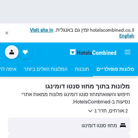
hotelscombined.co.il
זמין גם באנגלית.
Visit site in
English
מלונות פופולריים
תובנות
המלונות הזולים ביותר
איפה לה
מלונות בתוך מחוז סנטו דומינגו
חיפוש והשוואתמחוז סנטו דומינגו מלונות ממאות אתרי
נסיעות ב-HotelsCombined.
2 אורחים, חדר 1
מחוז סנטו דומינגו