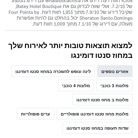
4,508 חוות דעת דירגו את whala!bocachica עם דירוג ממוצע
של 7.2/10. אולי שווה לבדוק גם את Batey Hotel Boutique,
שקיבל דירוג של 7.9/10 מתוך 1,953 חוות דעת. Four Points by
Sheraton Santo Domingo יכול בהחלט גם להיות אפשרות
מעולה, עם דירוג של 7.1/10 מתוך 1,009 חוות דעת.
למצוא תוצאות טובות יותר לאירוח שלך
במחוז סנטו דומינגו
אזורים נוספים
לינה ונופש להשכרה במחוז סנטו דומינגו
מלונות 3 כוכבי
מלונות 4 כוכבי
מלונות ב מחוז סנטו דומינגו
מלונות מחוז סנטו דומינגו פופולריים
ערים פופולריות
שדות תעופה במחוז סנטו דומינגו