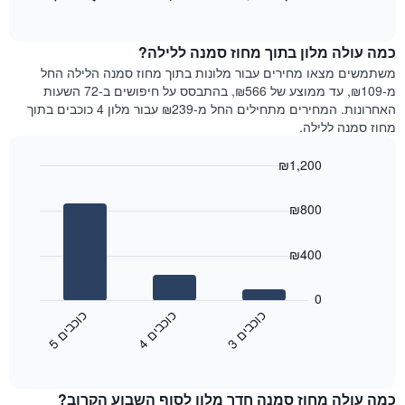
כולל
of
מציג
interactive
1
את
chart
ציר
מחיר
כמה עולה מלון בתוך מחוז סמנה ללילה?
Y
הממוצע
משתמשים מצאו מחירים עבור מלונות בתוך מחוז סמנה הלילה החל
המציגים
של
מ-₪109, עד ממוצע של ₪566, בהתבסס על חיפושים ב-72 השעות
את
חדר
האחרונות. המחירים מתחילים החל מ-₪239 עבור מלון 4 כוכבים בתוך
המחיר
לכל
מחוז סמנה ללילה.
הממוצע
יום
של
בשבוע
חדר
₪1,200
התרשים
Bar
כולל
Chart
graphic.
chart
1
₪800
with
ציר
3
X
bars.
₪400
המציגים
את
התרשים
ימי
הבא
0
השבוע.
מציג
כ
ם
כ
ם
כ
ם
התרשים
את
3
ו
כ
ב
י
4
ו
כ
ב
י
5
ו
כ
ב
י
כולל
End
מחיר
1
of
הממוצע
interactive
ציר
של
chart
Y
כמה עולה מחוז סמנה חדר מלון לסוף השבוע הקרוב?
חדר