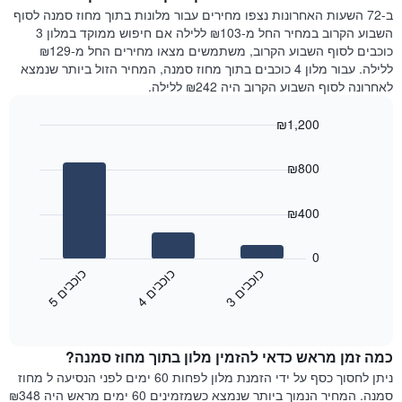
המציג
הלילה
ב-72 השעות האחרונות נצפו מחירים עבור מלונות בתוך מחוז סמנה לסוף
את
שנמצא
השבוע הקרוב במחיר החל מ-₪103 ללילה אם חיפוש ממוקד במלון 3
מחיר
היום
כוכבים לסוף השבוע הקרוב, משתמשים מצאו מחירים החל מ-₪129
הממוצע
בימים
ללילה. עבור מלון 4 כוכבים בתוך מחוז סמנה, המחיר הזול ביותר שנמצא
של
האחרונים
לאחרונה לסוף השבוע הקרוב היה ₪242 ללילה.
חדר
השלושה,
מקובץ
₪1,200
לפי
Bar
Chart
דירוג
graphic.
chart
הכוכבים
₪800
with
התרשים
3
מציג
bars.
₪400
1
ציר
התרשים
X
הבא
0
המציג
מציג
כ
ם
כ
ם
כ
ם
קטגוריות
את
3
ו
כ
ב
י
4
ו
כ
ב
י
5
ו
כ
ב
י
מלונות
End
המחיר
of
לפי
הממוצע
interactive
מדרגות
לחדר
chart
כוכבים.
כמה זמן מראש כדאי להזמין מלון בתוך מחוז סמנה?
ללילה
התרשים
הנוכחי,
ניתן לחסוך כסף על ידי הזמנת מלון לפחות 60 ימים לפני הנסיעה ל מחוז
כולל
כפי
סמנה. המחיר הנמוך ביותר שנמצא כשמזמינים 60 ימים מראש היה ₪348