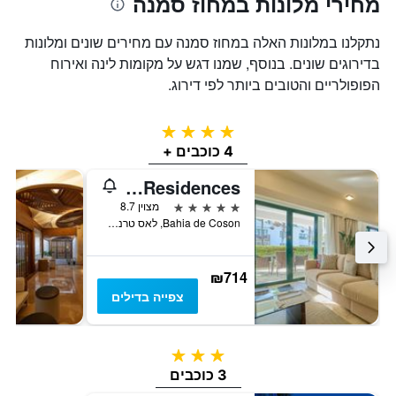
מחירי מלונות במחוז סמנה
נתקלנו במלונות האלה במחוז סמנה עם מחירים שונים ומלונות
בדירוגים שונים. בנוסף, שמנו דגש על מקומות לינה ואירוח
הפופולריים והטובים ביותר לפי דירוג.
4 כוכבים
4 כוכבים +
Sublime Samana Hotel & Residences
5 כוכבים
מצוין 8.7
Bahia de Coson, לאס טרנאס, הרפובליקה הדומיניקנית
₪714
צפייה בדילים
3 כוכבים
3 כוכבים