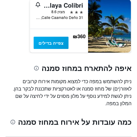
Hotel Playa Colibri
3 כוכבים
מצוין 8.6
Calle Caamaño Deño 31, לאס טרנאס, הרפובליקה הדומיניקנית
₪360
צפייה בדילים
איפה להתארח במחוז סמנה
ניתן להשתמש במפה כדי למצוא מקומות אירוח קרובים
לאזור(ים) של מחוז סמנה או לאטרקציות שתכננת לבקר בהן.
ניתן לגשת למידע נוסף על מלון מסוים על ידי לחיצה על שם
המלון במפה.
כמה עובדות על אירוח במחוז סמנה