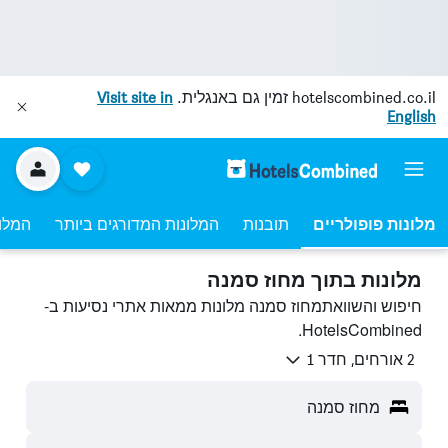
hotelscombined.co.il
זמין גם באנגלית.
Visit site in
English
מלונות פופולריים
תובנות
המלונות המדורגים ביותר
המלונ
מלונות בתוך מחוז סמנה
חיפוש והשוואתמחוז סמנה מלונות ממאות אתרי נסיעות ב-
HotelsCombined.
2 אורחים, חדר 1
מחוז סמנה