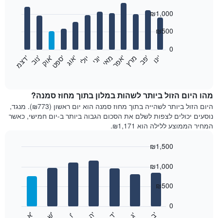
Bar
Chart
₪1,000
graphic.
chart
with
12
₪500
bars.
0
התרשים
'
'
מרץ
'
מאי
יוני
יולי
'
'
'
'
'
י
נ
ו
פ
ב​​​​​​​
א
פ
ר
א
ו
ג
ס
פ
ט
א
ו
ק
נ
ו
ב
ד
צ
מ
הבא
End
of
מציג
interactive
את
chart
מחיר
מהו היום הזול ביותר לשהות במלון בתוך מחוז סמנה?
הממוצע
היום הזול ביותר לשהייה בתוך מחוז סמנה הוא יום ראשון (₪773). מנגד,
של
נוסעים יכולים לצפות לשלם את הסכום הגבוה ביותר ב-יום חמישי, כאשר
חדר
המחיר הממוצע ללילה הוא ₪1,171.
בכל
חודש
₪1,500
התרשים
Bar
כולל
Chart
graphic.
chart
₪1,000
1
with
ציר
7
₪500
X
bars.
המציגים
חודשים.
0
התרשים
התרשים
'
'
'
'
'
'
ש
'
א
ה
ב
ד
ג
ו
הבא
End