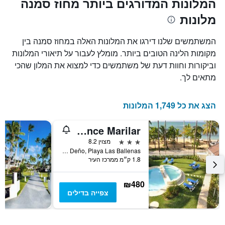
המלונות המדורגים ביותר מחוז סמנה
X
המחיר
מלונות
הממוצע
המציגים
של
את
חדר
מספר
המשתמשים שלנו דירגו את המלונות האלה במחוז סמנה בין
הימים
במהלך
מקומות הלינה הטובים ביותר. מומלץ לעבור על תיאורי המלונות
סוף
שנותרו
וביקורות וחוות דעת של משתמשים כדי למצוא את המלון שהכי
עד
השבוע
זה
למועד
מתאים לך.
השהות
שנמצא
בימים
התרשים
כולל
האחרונים
הצג את כל 1,749 המלונות
1
ציר
Las Terrenas/Hotel Residence Marilar
Y
המציג
3 כוכבים
מצוין 8.2
את
Calle Coronel Caamaño Deño, Playa Las Ballenas, לאס טרנאס, הרפובליקה הדומיניקנית
1.8 ק״מ ממרכז העיר
מחיר
הממוצע
של
₪480
חדר
צפייה בדילים