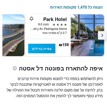
הצגת כל 1,470 מקומות האירוח
Park Hotel
4 כוכבים
מצוין 8.0
Av. Roosevelt y Av. Pedragosa Sierra., פונטה דל אסטה, אורוגוואי
2.7 ק״מ ממרכז העיר
₪159
צפייה בדילים
איפה להתארח בפונטה דל אסטה
ניתן להשתמש במפה כדי למצוא מקומות אירוח קרובים
לאזור(ים) של פונטה דל אסטה או לאטרקציות שתכננת לבקר
בהן. לחיצה על שם מקום הלינה והאירוח תבטל את הנעילה של
מידע נוסף ותאפשר לך להזמין את ההוסטל המסוים הזה.