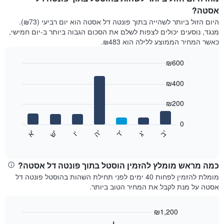
אסטה?
היום הזול ביותר לשהייה בתוך פונטה דל אסטה הוא יום רביעי (₪73).
מנגד, נוסעים יכולים לצפות לשלם את הסכום הגבוה ביותר ב-יום חמישי,
כאשר המחיר הממוצע ללילה הוא ₪483.
₪600
Bar
Chart
graphic.
chart
₪400
with
7
₪200
bars.
0
התרשים
'
'
'
'
'
'
ש
'
א
ה
ד
ב
ג
ו
הבא
End
of
מציג
interactive
את
chart
מחיר
כמה מראש מומלץ להזמין הוסטל בתוך פונטה דל אסטה?
הממוצע
מומלת להזמין לפחות 40 ימים לפני תחילת השהות בהוסטל פונטה דל
של
אסטה על מנת לקבל את המחיר הטוב ביותר.
חדר
לכל
יום
₪1,200
בשבוע
Line
Chart