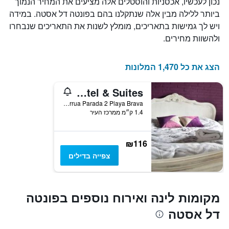
נכון לעכשיו, אכסניות והוסטלים אלה מציעים את המחיר הנמוך
הימים
ביותר ללילה מבין אלה שנתקלנו בהם בפונטה דל אסטה. במידה
שנותרו
ויש לך גמישות בתאריכים, מומלץ לשנות את התאריכים שנבחרו
עד
למועד
ולהשוות מחירים.
השהות
התרשים
כולל
הצג את כל 1,470 המלונות
1
ציר
El Viajero Brava Beach Hostel & Suites
Y
המציג
Av. Francisco Salazar Esq Av. Charrua Parada 2 Playa Brava, פונטה דל אסטה, אורוגוואי
1.4 ק״מ ממרכז העיר
את
מחיר
הממוצע
של
₪116
חדר
צפייה בדילים
מקומות לינה ואירוח נוספים בפונטה
דל אסטה