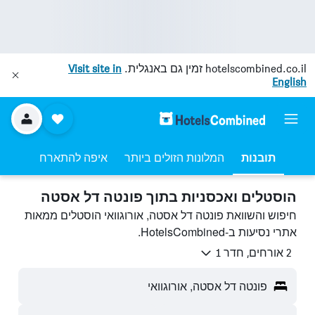
hotelscombined.co.il
זמין גם באנגלית.
Visit site in
English
תובנות
המלונות הזולים ביותר
איפה להתארח
הוסטלים ואכסניות בתוך פונטה דל אסטה
חיפוש והשוואת פונטה דל אסטה, אורוגוואי הוסטלים ממאות
אתרי נסיעות ב-HotelsCombined.
2 אורחים, חדר 1
פונטה דל אסטה, אורוגוואי