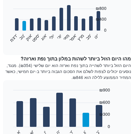
Bar
Chart
₪800
graphic.
chart
with
12
₪400
bars.
0
התרשים
'
'
מרץ
'
מאי
יוני
יולי
'
'
'
'
'
י
נ
ו
פ
ב​​​​​​​
א
פ
ר
א
ו
ג
ס
פ
ט
א
ו
ק
נ
ו
ב
ד
צ
מ
הבא
End
of
מציג
interactive
את
chart
מחיר
מהו היום הזול ביותר לשהות במלון בתוך נפת וארזה?
הממוצע
היום הזול ביותר לשהייה בתוך נפת וארזה הוא יום שלישי (₪354). מנגד,
של
נוסעים יכולים לצפות לשלם את הסכום הגבוה ביותר ב-יום חמישי, כאשר
חדר
המחיר הממוצע ללילה הוא ₪846.
בכל
חודש
₪900
התרשים
Bar
כולל
Chart
graphic.
chart
₪600
1
with
ציר
7
₪300
X
bars.
המציגים
חודשים.
0
התרשים
התרשים
'
'
'
'
'
'
ש
'
א
ה
ד
ב
ג
ו
הבא
End