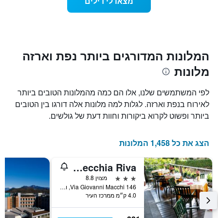
מצאו לי דילים
המציג
שמתקרב
את
מועד
מחיר
השהות
הממוצע
התרשים
של
כולל1
חדר
ציר
המלונות המדורגים ביותר נפת וארזה
X
מלונות
המציגים
את
מספר
לפי המשתמשים שלנו, אלו הם כמה מהמלונות הטובים ביותר
הימים
לאירוח בנפת וארזה. לגלות למה מלונות אלה דורגו בין הטובים
שנותרו
ביותר ופשוט לקרוא ביקורות וחוות דעת של גולשים.
עד
למועד
השהות
הצג את כל 1,458 המלונות
התרשים
כולל
1
Hotel Ristorante Vecchia Riva
ציר
3 כוכבים
מצוין 8.8
Y
Via Giovanni Macchi 146, וראזה, נפת וארזה, איטליה
המציג
4.0 ק״מ ממרכז העיר
את
מחיר
הממוצע