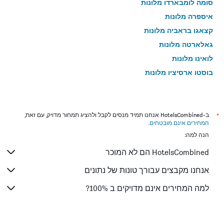
סומה לומבארדו מלונות
איספרה מלונות
קצאגו בראביה מלונות
גאלארטה מלונות
לואינו מלונות
בוסטו ארסיציו מלונות
אנידונו אולונה מלונות
ורג'אטה מלונות
קרונו פרטוזלה מלונות
*
ב-HotelsCombined אנחנו תמיד מנסים לקבל ולהציג תמחור מדויק, עם זאת,
המחירים אינם מובטחים
.
טראדטה מלונות
הנה למה:
לאבנה פונטה טרסה מלונות
HotelsCombined הם לא המוכר
קסטלנצה מלונות
אנג'רה מלונות
אנחנו מקבצים עבורך טונות של נתונים
ססטו קלנדה מלונות
למה המחירים אינם מדויקים ב 100%?
קאסורטה סמפיונה מלונות
מאקאניו מלונות