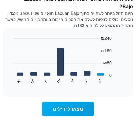
Bajo?
היום הזול ביותר לשהייה בתוך Labuan Bajo הוא יום שני (₪20). מנגד,
נוסעים יכולים לצפות לשלם את הסכום הגבוה ביותר ב-יום חמישי, כאשר
המחיר הממוצע ללילה הוא ₪183.
₪240
Bar
Chart
graphic.
chart
₪160
with
7
₪80
bars.
0
התרשים
'
'
'
'
'
'
ש
'
א
ה
ד
ב
ג
ו
הבא
End
of
מציג
interactive
את
chart
מחיר
הממוצע
מצאו לי דילים
של
חדר
לכל
יום
בשבוע