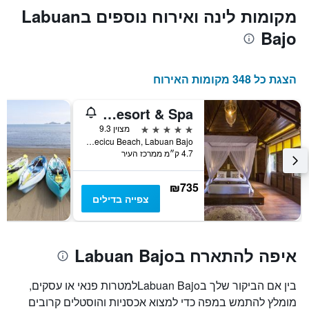
התרשים
מקומות לינה ואירוח נוספים בLabuan
כולל
Bajo
1
ציר
X
המציגים
הצגת כל 348 מקומות האירוח
את
ימי
Plataran Komodo Resort & Spa
השבוע.
התרשים
5 כוכבים
מצוין 9.3
כולל
Waecicu Beach, Labuan Bajo, אינדונזיה
1
4.7 ק״מ ממרכז העיר
ציר
Y
₪735
המציג
צפייה בדילים
את
מחיר
הממוצע
של
איפה להתארח בLabuan Bajo
חדר
בין אם הביקור שלך בLabuan Bajoלמטרות פנאי או עסקים,
מומלץ להתמש במפה כדי למצוא אכסניות והוסטלים קרובים