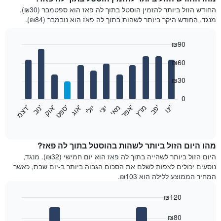
החודש הזול ביותר להזמין הוסטל בתוך לה פאז הוא ספטמבר (₪30).
מנגד, החודש היקר ביותר לשהות בתוך לה פאז הוא נובמבר (₪84).
₪90
Bar
Chart
₪60
graphic.
chart
with
12
₪30
bars.
0
התרשים
'
מאי
'
'
מרץ
יוני
'
'
'
'
יולי
'
פ
ב​​​​​​​
א
ו
ג
נ
ו
ב
ס
פ
ט
ד
צ
מ
י
נ
ו
א
פ
ר
א
ו
ק
הבא
End
of
מציג
interactive
את
chart
מחיר
מהו היום הזול ביותר לשהות בהוסטל בתוך לה פאז?
הממוצע
היום הזול ביותר לשהייה בתוך לה פאז הוא יום חמישי (₪32). מנגד,
של
נוסעים יכולים לצפות לשלם את הסכום הגבוה ביותר ב-יום שבת, כאשר
חדר
המחיר הממוצע ללילה הוא ₪103.
בכל
חודש
₪120
התרשים
Bar
כולל
Chart
graphic.
chart
₪80
1