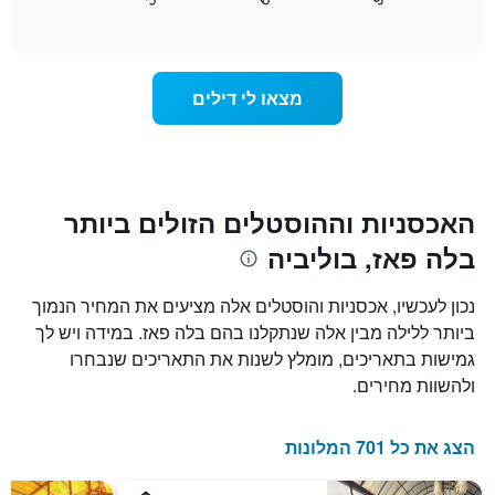
כיצד
End
התרשים
of
משתנה
כולל
interactive
מחיר
chart
1
החדר
ציר
ככל
Y
מצאו לי דילים
שמתקרב
המציג
מועד
את
השהות
מחיר
התרשים
הממוצע
כולל1
של
ציר
האכסניות וההוסטלים הזולים ביותר
חדר
X
בלה פאז, בוליביה
המציגים
את
מספר
נכון לעכשיו, אכסניות והוסטלים אלה מציעים את המחיר הנמוך
הימים
ביותר ללילה מבין אלה שנתקלנו בהם בלה פאז. במידה ויש לך
שנותרו
גמישות בתאריכים, מומלץ לשנות את התאריכים שנבחרו
עד
למועד
ולהשוות מחירים.
השהות
התרשים
כולל
הצג את כל 701 המלונות
1
ציר