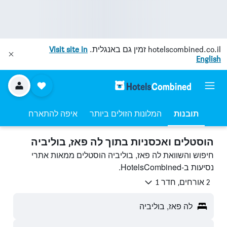
hotelscombined.co.il
זמין גם באנגלית.
Visit site in
English
תובנות
המלונות הזולים ביותר
איפה להתארח
הוסטלים ואכסניות בתוך לה פאז, בוליביה
חיפוש והשוואת לה פאז, בוליביה הוסטלים ממאות אתרי
נסיעות ב-HotelsCombined.
2 אורחים, חדר 1
לה פאז, בוליביה