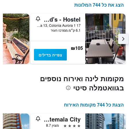
כולל
הצג את כל 744 המלונות
1
ציר
Hostal Guatefriend's - Hostel
Y
המציג
17 Calle 7-46 Zona 13, Colonia Aurora 1, גוואטמלה סיטי, גואטמלה
6.1 ק״מ ממרכז העיר
את
מחיר
הממוצע
של
₪105
חדר
צפייה בדילים
מקומות לינה ואירוח נוספים
בגוואטמלה סיטי
הצגת כל 744 מקומות האירוח
Clarion Suites Guatemala City
4 כוכבים
מצוין 8.7