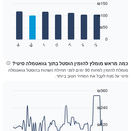
₪150
כולל
1
Bar
Chart
graphic.
ציר
chart
₪100
with
X
7
המציגים
₪50
bars.
חודשים.
התרשים
0
התרשים
כולל
'
'
'
'
'
'
ש
'
א
ה
ד
ב
ג
ו
הבא
End
1
of
מציג
ציר
interactive
את
chart
Y
מחיר
כמה מראש מומלץ להזמין הוסטל בתוך גוואטמלה סיטי?
המציגים
הממוצע
מומלת להזמין לפחות 90 ימים לפני תחילת השהות בהוסטל גוואטמלה
את
של
סיטי על מנת לקבל את המחיר הטוב ביותר.
המחיר
חדר
הממוצע
לכל
של
יום
₪360
חדר
בשבוע
Line
Chart
התרשים
graphic.
chart
with
כולל
₪240
90
1
data
ציר
points.
X
₪120
המציגים