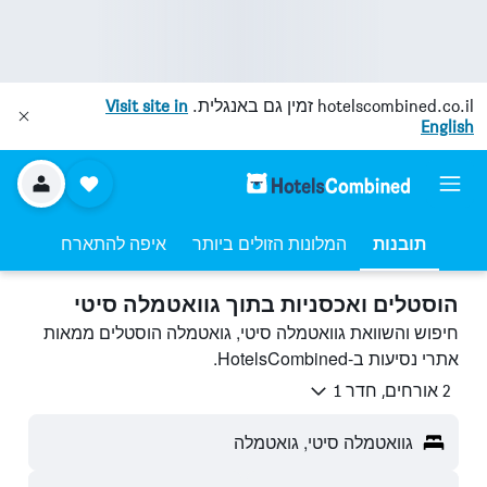
hotelscombined.co.il
זמין גם באנגלית.
Visit site in
English
תובנות
המלונות הזולים ביותר
איפה להתארח
הוסטלים ואכסניות בתוך גוואטמלה סיטי
חיפוש והשוואת גוואטמלה סיטי, גואטמלה הוסטלים ממאות
אתרי נסיעות ב-HotelsCombined.
2 אורחים, חדר 1
גוואטמלה סיטי, גואטמלה