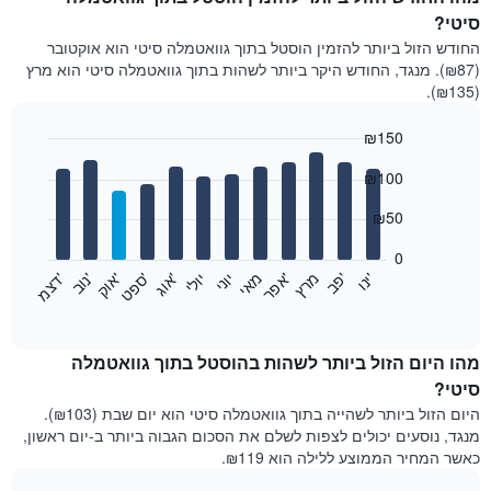
סיטי?
החודש הזול ביותר להזמין הוסטל בתוך גוואטמלה סיטי הוא אוקטובר
(₪87). מנגד, החודש היקר ביותר לשהות בתוך גוואטמלה סיטי הוא מרץ
(₪135).
₪150
Bar
Chart
₪100
graphic.
chart
with
12
₪50
bars.
0
התרשים
'
'
מרץ
'
מאי
יוני
יולי
'
'
'
'
'
י
נ
ו
פ
ב​​​​​​​
א
פ
ר
א
ו
ג
ס
פ
ט
א
ו
ק
נ
ו
ב
ד
צ
מ
הבא
End
of
מציג
interactive
את
chart
מחיר
מהו היום הזול ביותר לשהות בהוסטל בתוך גוואטמלה
הממוצע
סיטי?
של
היום הזול ביותר לשהייה בתוך גוואטמלה סיטי הוא יום שבת (₪103).
חדר
מנגד, נוסעים יכולים לצפות לשלם את הסכום הגבוה ביותר ב-יום ראשון,
בכל
כאשר המחיר הממוצע ללילה הוא ₪119.
חודש
התרשים