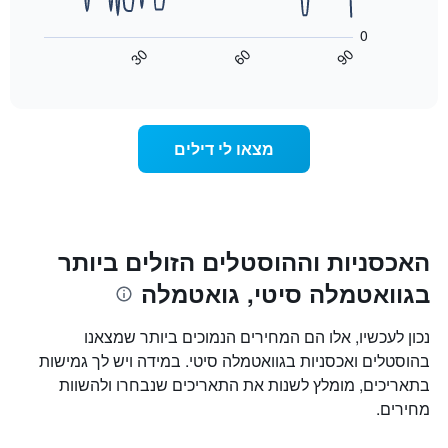
התרשים
את
הבא
ימי
0
מציג
השבוע.
30
60
90
כיצד
End
התרשים
of
משתנה
כולל
interactive
מחיר
chart
1
החדר
ציר
ככל
Y
מצאו לי דילים
שמתקרב
המציג
מועד
את
השהות
מחיר
התרשים
הממוצע
כולל1
של
ציר
האכסניות וההוסטלים הזולים ביותר
חדר
X
בגוואטמלה סיטי, גואטמלה
המציגים
את
מספר
נכון לעכשיו, אלו הם המחירים הנמוכים ביותר שמצאנו
הימים
בהוסטלים ואכסניות בגוואטמלה סיטי. במידה ויש לך גמישות
שנותרו
בתאריכים, מומלץ לשנות את התאריכים שנבחרו ולהשוות
עד
למועד
מחירים.
השהות
התרשים