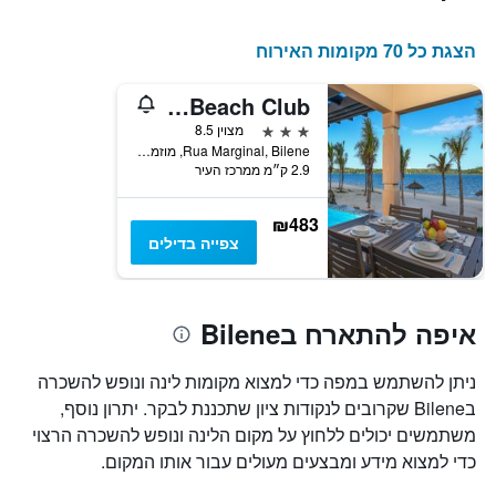
הצגת כל 70 מקומות האירוח
San Martinho Beach Club
3 כוכבים
מצוין 8.5
Rua Marginal, Bilene, מוזמביק
2.9 ק״מ ממרכז העיר
₪483
צפייה בדילים
איפה להתארח בBilene
ניתן להשתמש במפה כדי למצוא מקומות לינה ונופש להשכרה
בBilene שקרובים לנקודות ציון שתכננת לבקר. יתרון נוסף,
משתמשים יכולים ללחוץ על מקום הלינה ונופש להשכרה הרצוי
כדי למצוא מידע ומבצעים מעולים עבור אותו המקום.