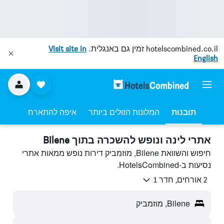
hotelscombined.co.il
זמין גם באנגלית.
Visit site in
English
תובנות
המלונות הזולים ביותר
איפה להתארח
אתרי לינה ונופש להשכרה בתוך Bilene
חיפוש והשוואת Bilene, מוזמביק דירות נופש ממאות אתרי
נסיעות ב-HotelsCombined.
2 אורחים, חדר 1
Bilene, מוזמביק