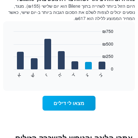
היום הזול ביותר לשהייה בתוך Bilene הוא יום שלישי (₪155). מנגד,
נוסעים יכולים לצפות לשלם את הסכום הגבוה ביותר ב-יום שישי, כאשר
המחיר הממוצע ללילה הוא ₪617.
₪750
Bar
Chart
graphic.
chart
₪500
with
7
₪250
bars.
0
התרשים
'
'
'
'
'
'
ש
'
א
ה
ד
ב
ג
ו
הבא
End
of
מציג
interactive
את
chart
מחיר
הממוצע
מצאו לי דילים
של
חדר
לכל
יום
בשבוע
התרשים
אתרי הלינה והנופש להשכרה הזולים