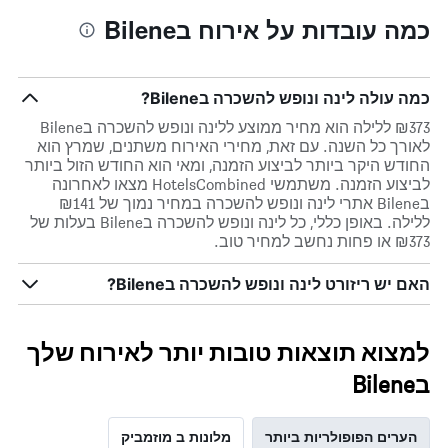
כמה עובדות על אירוח בBilene
כמה עולה לינה ונופש להשכרה בBilene?
₪373 ללילה הוא מחיר ממוצע ללינה ונופש להשכרה בBilene
לאורך כל השנה. עם זאת, מחירי האירוח משתנים, שמרץ הוא
החודש היקר ביותר לביצוע הזמנה, ומאי הוא החודש הזול ביותר
לביצוע הזמנה. משתמשי HotelsCombined מצאו לאחרונה
בBilene אתרי לינה ונופש להשכרה במחיר נמוך של ₪141
ללילה. באופן כללי, כל לינה ונופש להשכרה בBilene בעלות של
₪373 או פחות נחשב למחיר טוב.
האם יש ריזורט לינה ונופש להשכרה בBilene?
למצוא תוצאות טובות יותר לאירוח שלך
בBilene
הערים הפופולריות ביותר
מלונות ב מוזמביק