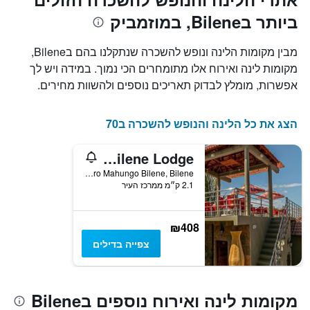
כולל
ביותר בBilene, במוזמביק
1
ציר
X
מבין מקומות הלינה ונופש להשכרה שנתקלנו בהם בBilene,
המציגים
מקומות לינה ואירוח אלו מתומחרים הכי נמוך. במידה ויש לך
את
אפשרות, מומלץ לבדוק תאריכים נוספים ולהשוות מחירים.
ימי
השבוע.
התרשים
הצג את כל הלינה והנופש להשכרה ב70
כולל
1
ציר
Ossanzaia Bilene Lodge
Y
Bairro Mahungo Bilene, Bilene, מוזמביק
המציג
2.1 ק״מ ממרכז העיר
את
מחיר
הממוצע
₪408
של
חדר
צפייה בדילים
מקומות לינה ואירוח נוספים בBilene