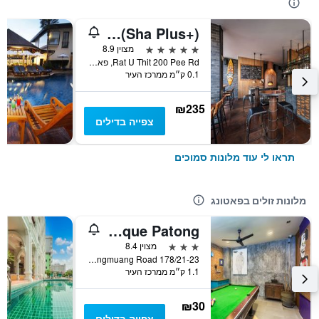
Hotel Indigo Phuket Patong, An IHG Hotel (Sha Plus+)
5 כוכבים
מצוין 8.9
Rat U Thit 200 Pee Rd, פאטונג, תאילנד
0.1 ק״מ ממרכז העיר
₪235
צפייה בדילים
תראו לי עוד מלונות סמוכים
מלונות זולים בפאטונג
Memory Boutique Patong
3 כוכבים
מצוין 8.4
178/21-23 Pangmuang Road, פאטונג, תאילנד
1.1 ק״מ ממרכז העיר
₪30
צפייה בדילים