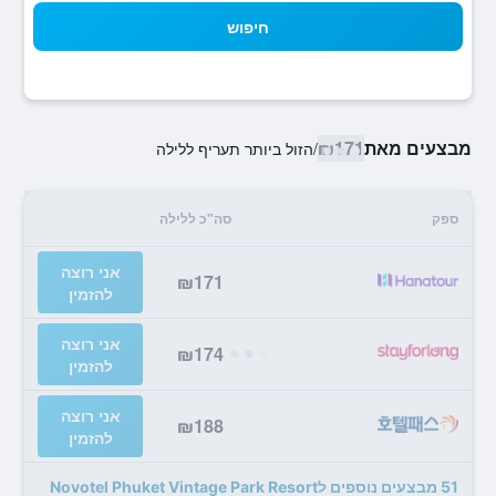
חיפוש
מבצעים מאת
₪171
/
הזול ביותר תעריף ללילה
ספק
סה"כ ללילה
אני רוצה
₪171
להזמין
אני רוצה
₪174
להזמין
אני רוצה
₪188
להזמין
51 מבצעים נוספים לNovotel Phuket Vintage Park Resort