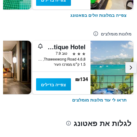
צפייה במלונות זולים בפאטונג
מלונות מומלצים
Patong Signature Boutique Hotel
3 כוכבים
טוב 7.9
4,6,8 Thaweewong Road, פאטונג, תאילנד
1.5 ק״מ ממרכז העיר
₪134
צפייה בדילים
תראו לי עוד מלונות מומלצים
לגלות את פאטונג