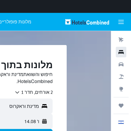
מלונות פופולריים
טיסות
מלונות
מלונות בתוך 
רכבים
חיפוש והשוואתמדינת וראקר
חבילות
HotelsCombined.
Explore
2 אורחים, חדר 1
טיולים ונסיעות
ו' 14.08
עִבְרִית