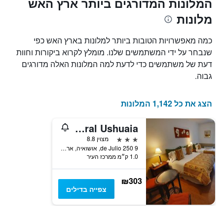
המלונות המדורגים ביותר ארץ האש
X
המחיר
מלונות
הממוצע
המציגים
של
את
חדר
מספר
כמה מאפשרויות הטובות ביותר למלונות בארץ האש כפי
הימים
במהלך
שנבחר על ידי המשתמשים שלנו. מומלץ לקרוא ביקורות וחוות
סוף
שנותרו
דעת של משתמשים כדי לדעת למה המלונות האלה מדורגים
עד
השבוע
זה
למועד
גבוה.
השהות
שנמצא
בימים
התרשים
כולל
האחרונים
הצג את כל 1,142 המלונות
1
ציר
Hotel Austral Ushuaia
Y
המציג
3 כוכבים
מצוין 8.8
את
9 de Julio 250, אושואיה, ארץ האש, ארגנטינה
1.0 ק״מ ממרכז העיר
מחיר
הממוצע
של
₪303
חדר
צפייה בדילים