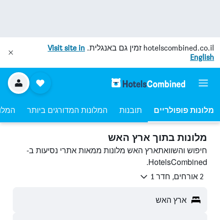
hotelscombined.co.il
זמין גם באנגלית.
Visit site in
English
מלונות פופולריים
תובנות
המלונות המדורגים ביותר
המלונ
מלונות בתוך ארץ האש
חיפוש והשוואתארץ האש מלונות ממאות אתרי נסיעות ב-
HotelsCombined.
2 אורחים, חדר 1
ארץ האש