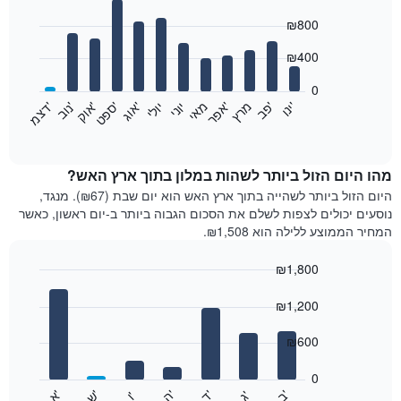
Bar
Chart
₪800
graphic.
chart
with
12
₪400
bars.
0
התרשים
'
'
מרץ
'
מאי
יוני
יולי
'
'
'
'
'
י
נ
ו
פ
ב​​​​​​​
א
פ
ר
א
ו
ג
ס
פ
ט
א
ו
ק
נ
ו
ב
ד
צ
מ
הבא
End
of
מציג
interactive
את
chart
מחיר
מהו היום הזול ביותר לשהות במלון בתוך ארץ האש?
הממוצע
היום הזול ביותר לשהייה בתוך ארץ האש הוא יום שבת (₪67). מנגד,
של
נוסעים יכולים לצפות לשלם את הסכום הגבוה ביותר ב-יום ראשון, כאשר
חדר
המחיר הממוצע ללילה הוא ₪1,508.
בכל
חודש
₪1,800
התרשים
Bar
כולל
Chart
graphic.
chart
₪1,200
1
with
ציר
7
₪600
X
bars.
המציגים
חודשים.
0
התרשים
התרשים
'
'
'
'
'
'
ש
'
א
ה
ב
ד
ג
ו
הבא
End