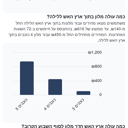
כולל
of
מציג
interactive
1
את
chart
ציר
מחיר
כמה עולה מלון בתוך ארץ האש ללילה?
Y
הממוצע
משתמשים מצאו מחירים עבור מלונות בתוך ארץ האש הלילה החל
המציגים
של
מ-₪140, עד ממוצע של ₪616, בהתבסס על חיפושים ב-72 השעות
את
חדר
האחרונות. המחירים מתחילים החל מ-₪450 עבור מלון 4 כוכבים בתוך
המחיר
לכל
ארץ האש ללילה.
הממוצע
יום
של
בשבוע
חדר
₪1,200
התרשים
Bar
כולל
Chart
graphic.
chart
1
₪800
with
ציר
3
X
bars.
₪400
המציגים
את
התרשים
ימי
הבא
0
השבוע.
מציג
כ
ם
כ
ם
כ
ם
התרשים
את
3
ו
כ
ב
י
4
ו
כ
ב
י
5
ו
כ
ב
י
כולל
End
מחיר
1
of
הממוצע
interactive
ציר
של
chart
Y
כמה עולה ארץ האש חדר מלון לסוף השבוע הקרוב?
חדר