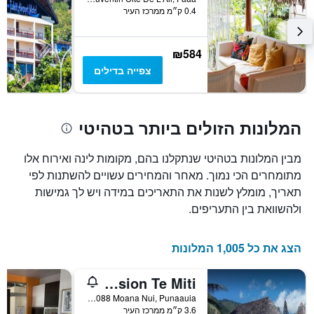
Y
0.4 ק״מ ממרכז העיר
המציג
את
מחיר
₪584
הממוצע
של
צפייה בדילים
חדר
המלונות הזולים ביותר בטהיטי
מבין המלונות בטהיטי שנתקלנו בהם, מקומות לינה ואירוח אלו
מתומחרים הכי נמוך. מאחר והמחירים עשויים להשתנות לפי
תאריך, מומלץ לשנות את התאריכים במידה ויש לך גמישות
ולהשוואת בין התעריפים.
הצג את כל 1,005 המלונות
Pension Te Miti
BP 130088 Moana Nui, Punaauia, פולינזיה הצרפתית
3.6 ק״מ ממרכז העיר