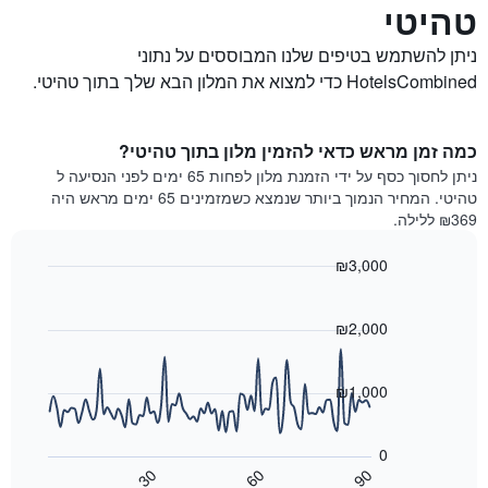
טהיטי
ניתן להשתמש בטיפים שלנו המבוססים על נתוני
HotelsCombined כדי למצוא את המלון הבא שלך בתוך טהיטי.
כמה זמן מראש כדאי להזמין מלון בתוך טהיטי?
ניתן לחסוך כסף על ידי הזמנת מלון לפחות 65 ימים לפני הנסיעה ל
טהיטי. המחיר הנמוך ביותר שנמצא כשמזמינים 65 ימים מראש היה
₪369 ללילה.
₪3,000
Line
Chart
graphic.
chart
with
₪2,000
90
data
points.
₪1,000
התרשים
הבא
0
מציג
30
60
90
כיצד
End