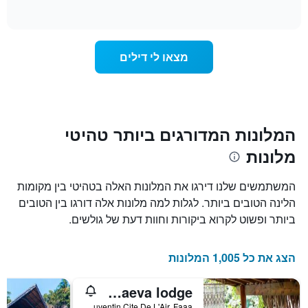
of
משתנה
interactive
מחיר
chart
החדר
ככל
מצאו לי דילים
שמתקרב
מועד
השהות
התרשים
כולל1
ציר
המלונות המדורגים ביותר טהיטי
X
מלונות
המציגים
את
מספר
המשתמשים שלנו דירגו את המלונות האלה בטהיטי בין מקומות
הימים
הלינה הטובים ביותר. לגלות למה מלונות אלה דורגו בין הטובים
שנותרו
ביותר ופשוט לקרוא ביקורות וחוות דעת של גולשים.
עד
למועד
השהות
הצג את כל 1,005 המלונות
התרשים
כולל
1
Manaeva lodge
ציר
Lot 13 Juventin Cite De L'Air, Faaa, פולינזיה הצרפתית