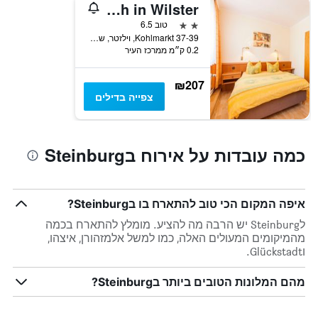
Hotel Busch in Wilster
2 כוכבים
טוב 6.5
Kohlmarkt 37-39, וילזטר, שלזוויג-הולשטיין, גרמניה
0.2 ק״מ ממרכז העיר
₪207
צפייה בדילים
כמה עובדות על אירוח בSteinburg
איפה המקום הכי טוב להתארח בו בSteinburg?
לSteinburg יש הרבה מה להציע. מומלץ להתארח בכמה
מהמיקומים המעולים האלה, כמו למשל אלמזהורן, איצהו,
וGlückstadt.
מהם המלונות הטובים ביותר בSteinburg?