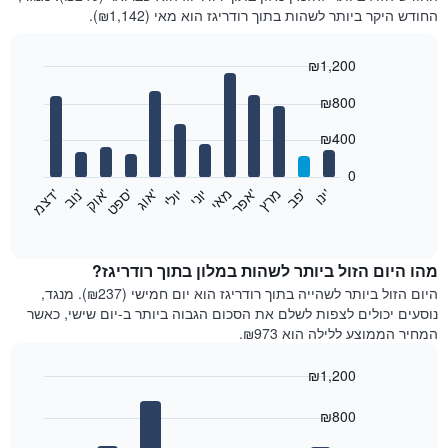
החודש היקר ביותר לשהות בתוך רודריגז הוא מאי (₪1,142).
₪1,200
Bar
Chart
₪800
graphic.
chart
with
12
₪400
bars.
0
התרשים
'
'
מרץ
'
מאי
יוני
יולי
'
'
'
'
'
י
נ
ו
פ
ב​​​​​​​
א
פ
ר
א
ו
ג
ס
פ
ט
א
ו
ק
נ
ו
ב
ד
צ
מ
הבא
End
of
מציג
interactive
את
chart
מחיר
מהו היום הזול ביותר לשהות במלון בתוך רודריגז?
הממוצע
היום הזול ביותר לשהייה בתוך רודריגז הוא יום חמישי (₪237). מנגד,
של
נוסעים יכולים לצפות לשלם את הסכום הגבוה ביותר ב-יום שישי, כאשר
חדר
המחיר הממוצע ללילה הוא ₪973.
בכל
חודש
₪1,200
התרשים
Bar
כולל
Chart
graphic.
chart
₪800
1
with
ציר
7