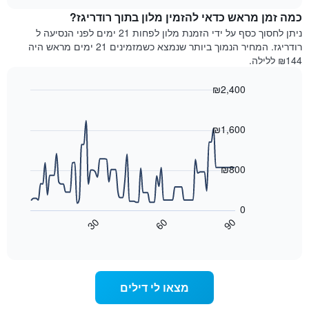
מדרגות
לחדר
chart
כוכבים.
כמה זמן מראש כדאי להזמין מלון בתוך רודריגז?
ללילה
התרשים
הנוכחי,
ניתן לחסוך כסף על ידי הזמנת מלון לפחות 21 ימים לפני הנסיעה ל
כולל
כפי
רודריגז. המחיר הנמוך ביותר שנמצא כשמזמינים 21 ימים מראש היה
1
שנמצא
₪144 ללילה.
ציר
בשלושת
Y
הימים
₪2,400
המציגים
האחרונים,
את
Line
Chart
לפי
graphic.
chart
מחיר
דירוג
with
₪1,600
החדר
כוכבים
90
הממוצע
התרשים
data
להלילה
points.
כולל1
₪800
שנמצא
ציר
בשלושת
X
התרשים
הימים
הבא
המציגים
0
האחרונים
מציג
קטגוריות
30
60
90
כיצד
מלונות
End
of
לפי
משתנה
interactive
דירוג
מחיר
chart
החדר
כוכבים.
ככל
התרשים
מצאו לי דילים
כולל
שמתקרב
1
מועד