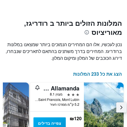
ציר
השהות
Y
התרשים
כולל1
המציגים
את
ציר
המלונות הזולים ביותר ב רודריגז,
X
המחיר
מאוריציוס
הממוצע
המציגים
של
את
חדר
מספר
נכון לעכשיו, אלו הם המחירים הנמוכים ביותר שמצאנו במלונות
הימים
במהלך
ברודריגז. המחירים בדרך משתנים בהתאם לתאריכים שנבחרו,
סוף
שנותרו
דירוג הכוכבים של המלון ומיקום המלון.
עד
השבוע
זה
למועד
השהות
שנמצא
הצג את כל 233 המלונות
בימים
התרשים
כולל
האחרונים
1
La Villa Allamanda
ציר
3 כוכבים
מצוין 8.1
Y
Saint Francois, Mont Lubin, מאוריציוס
המציג
5.2 ק״מ ממרכז העיר
את
מחיר
הממוצע
₪120
של
צפייה בדילים