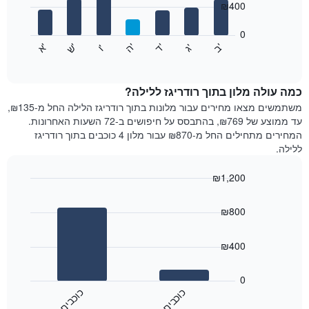
₪400
X
bars.
המציגים
חודשים.
0
התרשים
התרשים
'
'
'
'
'
'
ש
'
א
ה
ב
ד
ג
ו
הבא
End
כולל
of
מציג
interactive
1
את
chart
ציר
מחיר
כמה עולה מלון בתוך רודריגז ללילה?
Y
הממוצע
משתמשים מצאו מחירים עבור מלונות בתוך רודריגז הלילה החל מ-₪135,
המציגים
של
עד ממוצע של ₪769, בהתבסס על חיפושים ב-72 השעות האחרונות.
את
חדר
המחירים מתחילים החל מ-₪870 עבור מלון 4 כוכבים בתוך רודריגז
המחיר
לכל
ללילה.
הממוצע
יום
של
בשבוע
חדר
₪1,200
התרשים
Bar
כולל
Chart
graphic.
chart
1
₪800
with
ציר
2
X
bars.
₪400
המציגים
את
התרשים
ימי
הבא
0
השבוע.
מציג
כ
ם
כ
ם
התרשים
את