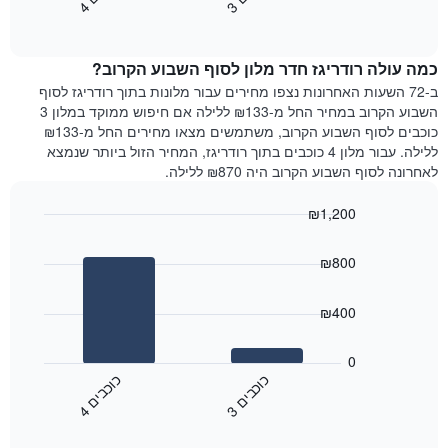
3
ו
כ
ב
י
4
ו
כ
ב
י
כולל
End
מחיר
1
of
הממוצע
interactive
ציר
של
chart
Y
כמה עולה רודריגז חדר מלון לסוף השבוע הקרוב?
חדר
המציג
הלילה
ב-72 השעות האחרונות נצפו מחירים עבור מלונות בתוך רודריגז לסוף
את
שנמצא
השבוע הקרוב במחיר החל מ-₪133 ללילה אם חיפוש ממוקד במלון 3
מחיר
היום
כוכבים לסוף השבוע הקרוב, משתמשים מצאו מחירים החל מ-₪133
הממוצע
בימים
ללילה. עבור מלון 4 כוכבים בתוך רודריגז, המחיר הזול ביותר שנמצא
של
האחרונים
לאחרונה לסוף השבוע הקרוב היה ₪870 ללילה.
חדר
השלושה,
מקובץ
₪1,200
לפי
Bar
Chart
דירוג
graphic.
chart
הכוכבים
₪800
with
התרשים
2
מציג
bars.
₪400
1
ציר
התרשים
X
הבא
0
המציג
מציג
כ
ם
כ
ם
קטגוריות
את
3
ו
כ
ב
י
4
ו
כ
ב
י
מלונות
End
המחיר
of
לפי
הממוצע
interactive