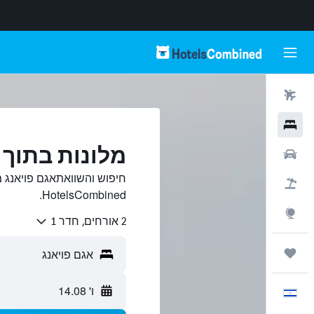
טיסות
מלונות
מלונות בתוך 
רכבים
חיפוש והשוואתאגם פויאנג מ
חבילות
HotelsCombined.
Explore
2 אורחים, חדר 1
טיולים ונסיעות
ו' 14.08
עִבְרִית