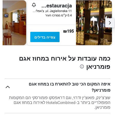
Pomorska Zajazd Restauracja
ul. Jagiellonska 11, צ'אפלינק, מחוז פומרניה המערבית, פולין
0.4 ק״מ ממרכז העיר
₪195
צפייה בדילים
כמה עובדות על אירוח במחוז אגם
פומרניאן
איפה המקום הכי טוב להתארח בו במחוז אגם
פומרניאן?
שצ'צ'ינק, פואוצ'ין זדרוי, וגם דראפסקו פומורסקי הם המקומות
הפופולריים ביותר ב-HotelsCombined לאירוח במחוז אגם
פומרניאן.