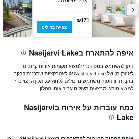
0.6 ק״מ ממרכז העיר
₪171
צפייה בדילים
איפה להתארח בNasijarvi Lake
ניתן להשתמש במפה כדי למצוא מקומות אירוח קרובים
לאזור(ים) של Nasijarvi Lake או לאטרקציות שתכננת לבקר
בהן. יתרון נוסף, משתמשים יכולים ללחוץ על מלון הרצוי כדי
למצוא מידע ומבצעים מעולים עבור אותו המלון.
כמה עובדות על אירוח בNasijarvi
Lake
איפה המקום הכי טוב להתארח בו בNasijarvi Lake?