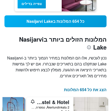
צפייה בדילים
כל 654 המלונות בNasijarvi Lake
המלונות הזולים ביותר בNasijarvi
Lake
נכון לעכשיו, אלו הם המלונות במחיר הנמוך ביותר ב-Nasijarvi
Lake שנתקלנו בהם בתאריכים שנבחרו. אם יש לך גמישות
בתאריכי היציאה או ההגעה, מומלץ לבצע חיפוש ולהשוות
מחירים מול תאריכים אחרים.
הצג את כל 654 המלונות
Dream Hostel & Hotel
Åkerlundinkatu 2, טמפרה, Pirkanmaa, פינלנד