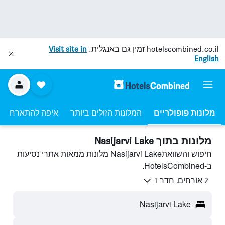
hotelscombined.co.il
זמין גם באנגלית.
Visit site in
English
מלונות פופולריים
המלונות הזולים ביותר
איפה להתארח
מלונות בתוך Nasijarvi Lake
חיפוש והשוואתNasijarvi Lake מלונות ממאות אתרי נסיעות
ב-HotelsCombined.
2 אורחים, חדר 1
Nasijarvi Lake